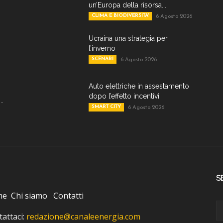
un’Europa della risorsa...
CLIMA E BIODIVERSITA'
6 Agosto 2026
Ucraina una strategia per
l’inverno
SCENARI
6 Agosto 2026
Auto elettriche in assestamento
dopo l’effetto incentivi
..
SMART CITY
6 Agosto 2026
S
me
Chi siamo
Contatti
attaci:
redazione@canaleenergia.com