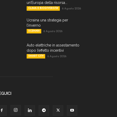
un’Europa della risorsa...
CLIMA E BIODIVERSITA'
6 Agosto 2026
Ucraina una strategia per
l’inverno
SCENARI
6 Agosto 2026
Auto elettriche in assestamento
dopo l’effetto incentivi
SMART CITY
6 Agosto 2026
EGUICI