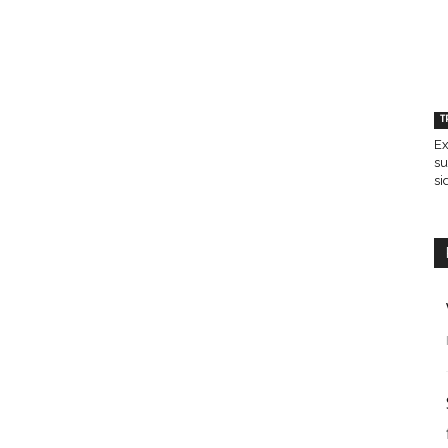
T
Ex
su
si