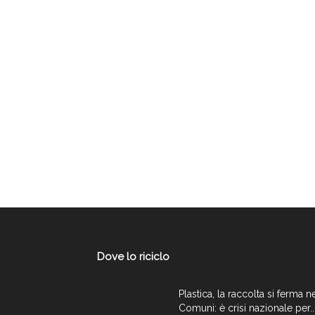
Dove lo riciclo
Plastica, la raccolta si ferma n
Comuni: è crisi nazionale per..