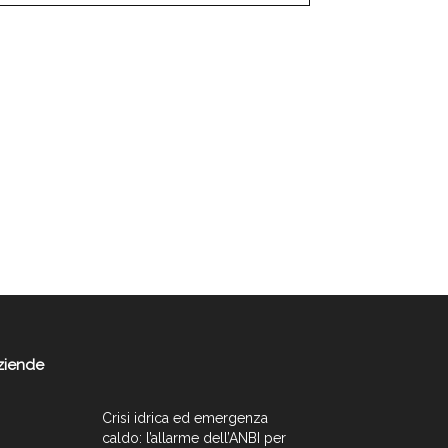
ziende
Crisi idrica ed emergenza
caldo: l’allarme dell’ANBI per