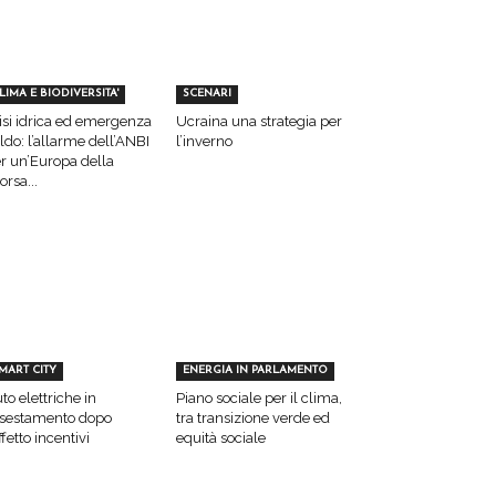
LIMA E BIODIVERSITA'
SCENARI
isi idrica ed emergenza
Ucraina una strategia per
ldo: l’allarme dell’ANBI
l’inverno
r un’Europa della
sorsa...
MART CITY
ENERGIA IN PARLAMENTO
to elettriche in
Piano sociale per il clima,
sestamento dopo
tra transizione verde ed
effetto incentivi
equità sociale