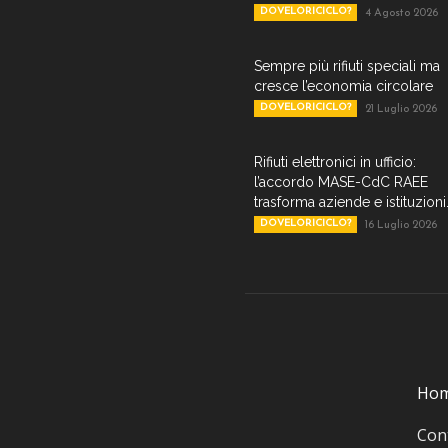
DOVELORICICLO?
4 Agosto 2026
Sempre più rifiuti speciali ma
cresce l’economia circolare
DOVELORICICLO?
21 Luglio 2026
Rifiuti elettronici in ufficio:
l’accordo MASE-CdC RAEE
trasforma aziende e istituzioni.
DOVELORICICLO?
16 Luglio 2026
Ho
Cont