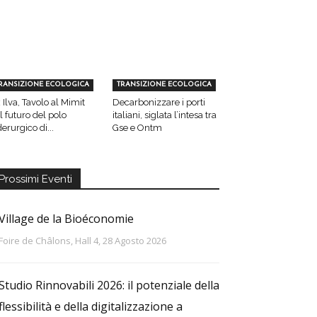
RANSIZIONE ECOLOGICA
TRANSIZIONE ECOLOGICA
 Ilva, Tavolo al Mimit
Decarbonizzare i porti
l futuro del polo
italiani, siglata l’intesa tra
derurgico di...
Gse e Ontm
Prossimi Eventi
Village de la Bioéconomie
Foire de Châlons, Hall 4, 28 Agosto 2026
Studio Rinnovabili 2026: il potenziale della
flessibilità e della digitalizzazione a