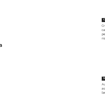
C
Cr
ca
pe
ri
a
S
Au
as
l’