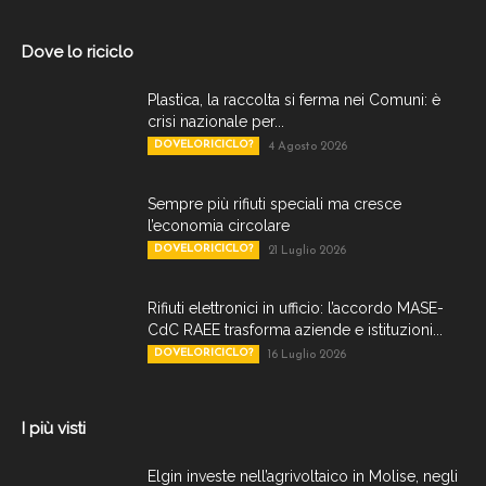
Dove lo riciclo
Plastica, la raccolta si ferma nei Comuni: è
crisi nazionale per...
DOVELORICICLO?
4 Agosto 2026
Sempre più rifiuti speciali ma cresce
l’economia circolare
DOVELORICICLO?
21 Luglio 2026
Rifiuti elettronici in ufficio: l’accordo MASE-
CdC RAEE trasforma aziende e istituzioni...
DOVELORICICLO?
16 Luglio 2026
I più visti
Elgin investe nell’agrivoltaico in Molise, negli