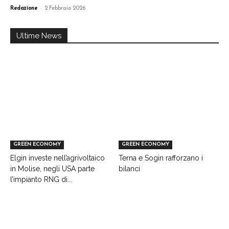
-
Redazione
2 Febbraio 2026
Ultime News
GREEN ECONOMY
GREEN ECONOMY
Elgin investe nell’agrivoltaico
Terna e Sogin rafforzano i
in Molise, negli USA parte
bilanci
l’impianto RNG di...