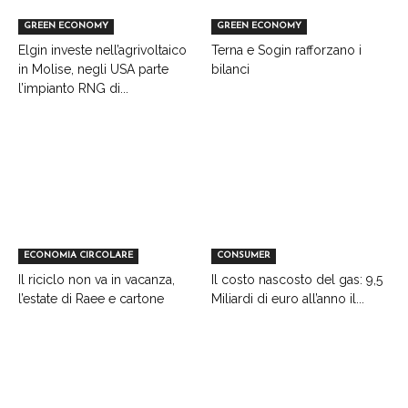
GREEN ECONOMY
GREEN ECONOMY
Elgin investe nell’agrivoltaico
Terna e Sogin rafforzano i
in Molise, negli USA parte
bilanci
l’impianto RNG di...
ECONOMIA CIRCOLARE
CONSUMER
Il riciclo non va in vacanza,
Il costo nascosto del gas: 9,5
l’estate di Raee e cartone
Miliardi di euro all’anno il...