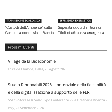
TRANSIZIONE ECOLOGICA
EFFICIENZA ENERGETICA
“Custodi dell’Ambiente” dalla
Superata quota 2 milioni di
Campania conquista la Francia
Titoli di efficienza energetica
Prossimi Eventi
Village de la Bioéconomie
Foire de Châlons, Hall 4, 28 Agosto 2026
Studio Rinnovabili 2026: il potenziale della flessibilità
e della digitalizzazione a supporto delle FER
SSEC - Storage & Solar Expo Conference - Via Oreficeria Vicenza -
Italy, 23 Settembre 2026