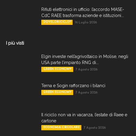
Rifiuti elettronici in ufficio: l’accordo MASE-
CdC RAEE trasforma aziende e istituzioni...
DOVELORICICLO?
16 Luglio 2026
I più visti
Elgin investe nell’agrivoltaico in Molise, negli
USA parte l’impianto RNG di...
GREEN ECONOMY
7 Agosto 2026
Terna e Sogin rafforzano i bilanci
GREEN ECONOMY
7 Agosto 2026
Il riciclo non va in vacanza, l’estate di Raee e
cartone
ECONOMIA CIRCOLARE
7 Agosto 2026