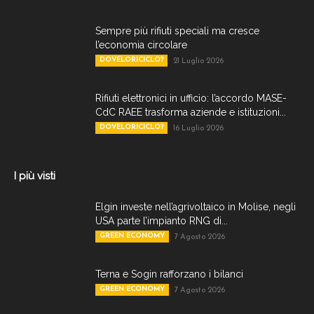
Sempre più rifiuti speciali ma cresce
l’economia circolare
DOVELORICICLO?
21 Luglio 2026
Rifiuti elettronici in ufficio: l’accordo MASE-
CdC RAEE trasforma aziende e istituzioni...
DOVELORICICLO?
16 Luglio 2026
I più visti
Elgin investe nell’agrivoltaico in Molise, negli
USA parte l’impianto RNG di...
GREEN ECONOMY
7 Agosto 2026
Terna e Sogin rafforzano i bilanci
GREEN ECONOMY
7 Agosto 2026