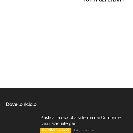
Dove lo riciclo
Plastica, la raccolta si ferma nei Comuni: è
crisi nazionale per...
DOVELORICICLO?
4 Agosto 2026