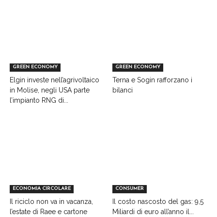
GREEN ECONOMY
GREEN ECONOMY
Elgin investe nell’agrivoltaico
Terna e Sogin rafforzano i
in Molise, negli USA parte
bilanci
l’impianto RNG di...
ECONOMIA CIRCOLARE
CONSUMER
Il riciclo non va in vacanza,
Il costo nascosto del gas: 9,5
l’estate di Raee e cartone
Miliardi di euro all’anno il...