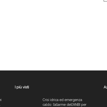
I più visti
A
ei
Crisi idrica ed emergenza
.
caldo: l’allarme dell’ANBI per