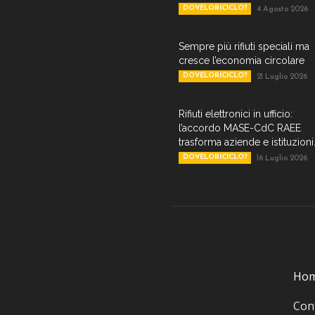
DOVELORICICLO?
4 Agosto 2026
Sempre più rifiuti speciali ma
cresce l’economia circolare
DOVELORICICLO?
21 Luglio 2026
Rifiuti elettronici in ufficio:
l’accordo MASE-CdC RAEE
trasforma aziende e istituzioni.
DOVELORICICLO?
16 Luglio 2026
Ho
Cont