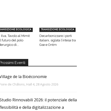
RANSIZIONE ECOLOGICA
TRANSIZIONE ECOLOGICA
 Ilva, Tavolo al Mimit
Decarbonizzare i porti
l futuro del polo
italiani, siglata l’intesa tra
derurgico di...
Gse e Ontm
Prossimi Eventi
Village de la Bioéconomie
Foire de Châlons, Hall 4, 28 Agosto 2026
Studio Rinnovabili 2026: il potenziale della
flessibilità e della digitalizzazione a