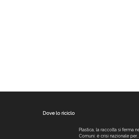
Dove lo riciclo
Plastica, la raccolta si ferma n
Comuni: è crisi nazionale per..