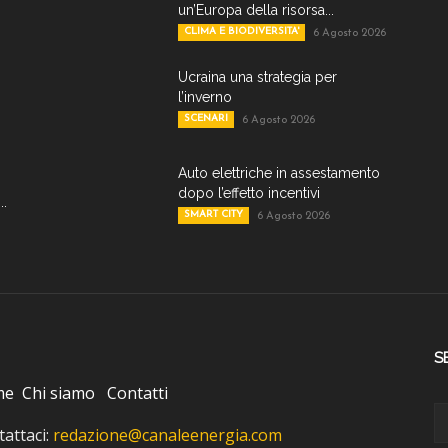
un’Europa della risorsa...
CLIMA E BIODIVERSITA'
6 Agosto 2026
Ucraina una strategia per
l’inverno
SCENARI
6 Agosto 2026
Auto elettriche in assestamento
dopo l’effetto incentivi
..
SMART CITY
6 Agosto 2026
S
me
Chi siamo
Contatti
attaci:
redazione@canaleenergia.com