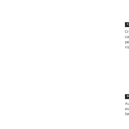
C
Cr
ca
pe
ri
S
Au
as
l’