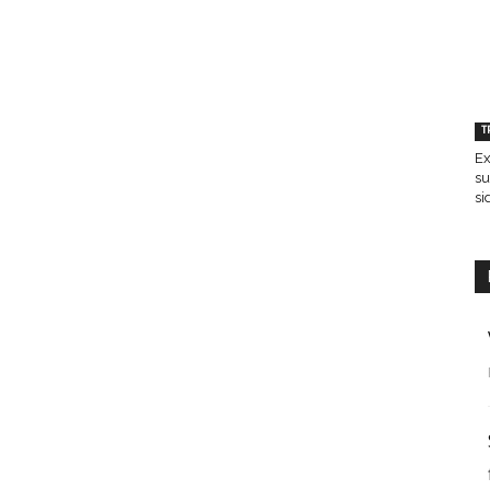
T
Ex
su
si