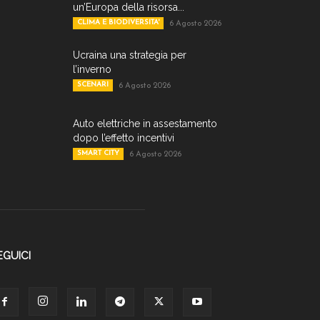
un’Europa della risorsa...
CLIMA E BIODIVERSITA'
6 Agosto 2026
Ucraina una strategia per
l’inverno
SCENARI
6 Agosto 2026
Auto elettriche in assestamento
dopo l’effetto incentivi
SMART CITY
6 Agosto 2026
EGUICI