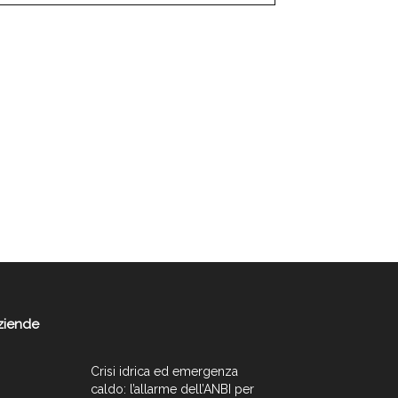
ziende
Crisi idrica ed emergenza
caldo: l’allarme dell’ANBI per