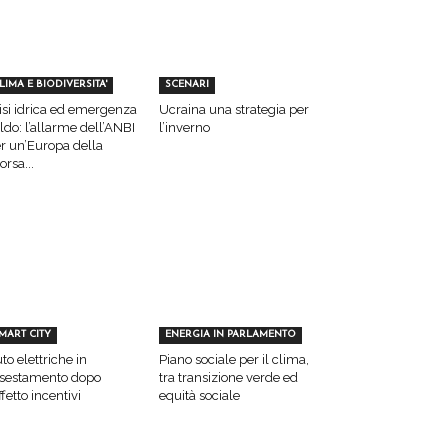
LIMA E BIODIVERSITA'
SCENARI
isi idrica ed emergenza
Ucraina una strategia per
ldo: l’allarme dell’ANBI
l’inverno
r un’Europa della
sorsa...
MART CITY
ENERGIA IN PARLAMENTO
to elettriche in
Piano sociale per il clima,
sestamento dopo
tra transizione verde ed
effetto incentivi
equità sociale