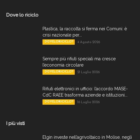
Dove lo riciclo
Plastica, la raccolta si ferma nei Comuni: è
crisi nazionale per...
DOVELORICICLO?
4 Agosto 2026
Sempre più rifiuti speciali ma cresce
l’economia circolare
DOVELORICICLO?
21 Luglio 2026
Rifiuti elettronici in ufficio: l’accordo MASE-
CdC RAEE trasforma aziende e istituzioni...
DOVELORICICLO?
16 Luglio 2026
I più visti
Elgin investe nell’agrivoltaico in Molise, negli