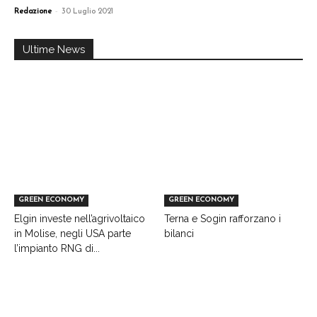
-
Redazione
30 Luglio 2021
Ultime News
GREEN ECONOMY
GREEN ECONOMY
Elgin investe nell’agrivoltaico
Terna e Sogin rafforzano i
in Molise, negli USA parte
bilanci
l’impianto RNG di...