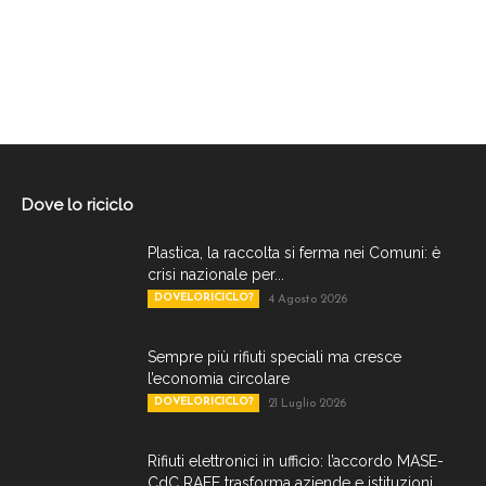
Dove lo riciclo
Plastica, la raccolta si ferma nei Comuni: è
crisi nazionale per...
DOVELORICICLO?
4 Agosto 2026
Sempre più rifiuti speciali ma cresce
l’economia circolare
DOVELORICICLO?
21 Luglio 2026
Rifiuti elettronici in ufficio: l’accordo MASE-
CdC RAEE trasforma aziende e istituzioni...