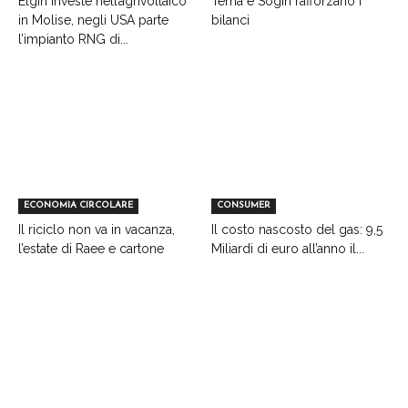
Elgin investe nell’agrivoltaico
Terna e Sogin rafforzano i
in Molise, negli USA parte
bilanci
l’impianto RNG di...
ECONOMIA CIRCOLARE
CONSUMER
Il riciclo non va in vacanza,
Il costo nascosto del gas: 9,5
l’estate di Raee e cartone
Miliardi di euro all’anno il...