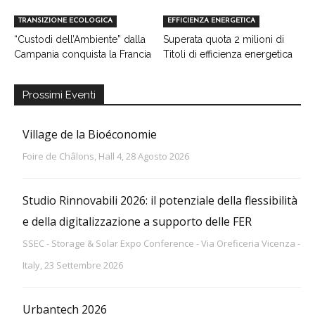
TRANSIZIONE ECOLOGICA
EFFICIENZA ENERGETICA
“Custodi dell’Ambiente” dalla
Superata quota 2 milioni di
Campania conquista la Francia
Titoli di efficienza energetica
Prossimi Eventi
Village de la Bioéconomie
Foire de Châlons, Hall 4, 28 Agosto 2026
Studio Rinnovabili 2026: il potenziale della flessibilità
e della digitalizzazione a supporto delle FER
SSEC - Storage & Solar Expo Conference - Via Oreficeria Vicenza -
Italy, 23 Settembre 2026
Urbantech 2026