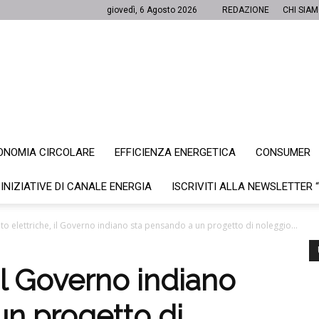
giovedì, 6 Agosto 2026
REDAZIONE
CHI SIA
ONOMIA CIRCOLARE
EFFICIENZA ENERGETICA
CONSUMER
Canale
 INIZIATIVE DI CANALE ENERGIA
ISCRIVITI ALLA NEWSLETTER 
to elettriche, il Governo indiano sta pensando a un progetto di noleggio...
Energia
 il Governo indiano
un progetto di