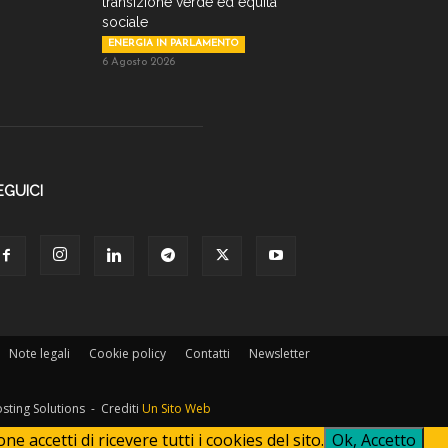
transizione verde ed equità
sociale
ENERGIA IN PARLAMENTO
6 Agosto 2026
EGUICI
Note legali
Cookie policy
Contatti
Newsletter
osting Solutions - Crediti
Un Sito Web
 accetti di ricevere tutti i cookies del sito.
Ok, Accetto