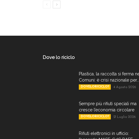
Dove lo riciclo
Plastica, la raccolta si ferma n
Comuni: è crisi nazionale per..
DOVELORICICLO?
4 Agosto 2026
Sempre più rifiuti speciali ma
cresce l’economia circolare
DOVELORICICLO?
21 Luglio 2026
Rifiuti elettronici in ufficio: