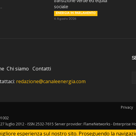
transizione verde ed equità
..
sociale
ENERGIA IN PARLAMENTO
6 Agosto 2026
S
me
Chi siamo
Contatti
attaci:
redazione@canaleenergia.com
Privacy
401002
l 27 luglio 2012 - ISSN 2532-7615 Server provider: FlameNetworks - Enterprise H
igliore esperienza sul nostro sito. Proseguendo la navigazione