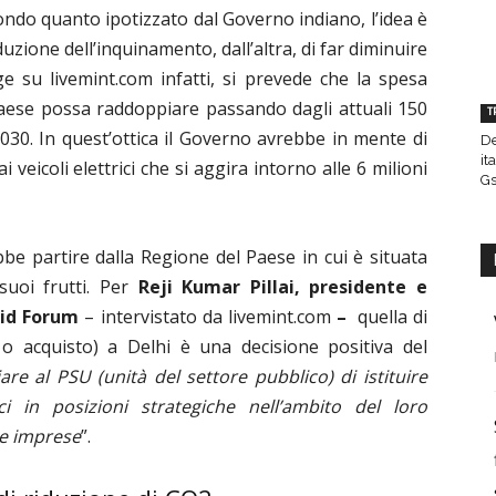
condo quanto ipotizzato dal Governo indiano, l’idea è
duzione dell’inquinamento, dall’altra, di far diminuire
gge su
livemint.com
infatti, si prevede che la spesa
Paese possa raddoppiare passando dagli attuali 150
T
l 2030. In quest’ottica il Governo avrebbe in mente di
De
it
veicoli elettrici che si aggira intorno alle 6 milioni
Gs
bbe partire dalla Regione del Paese in cui è situata
uoi frutti. Per
Reji Kumar Pillai, presidente e
Grid Forum
– intervistato da livemint.com
–
quella di
 o acquisto) a Delhi è una decisione positiva del
are al PSU (unità del settore pubblico) di istituire
ici in posizioni strategiche nell’ambito del loro
le imprese
”.