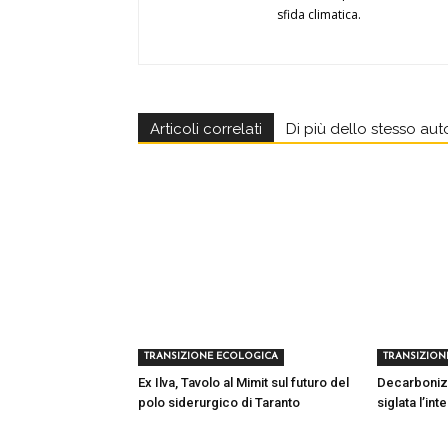
sfida climatica.
Articoli correlati
Di più dello stesso aut
TRANSIZIONE ECOLOGICA
TRANSIZION
Ex Ilva, Tavolo al Mimit sul futuro del
Decarbonizza
polo siderurgico di Taranto
siglata l’in