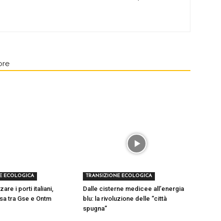
ore
E ECOLOGICA
TRANSIZIONE ECOLOGICA
re i porti italiani,
Dalle cisterne medicee all’energia
tesa tra Gse e Ontm
blu: la rivoluzione delle “città
spugna”