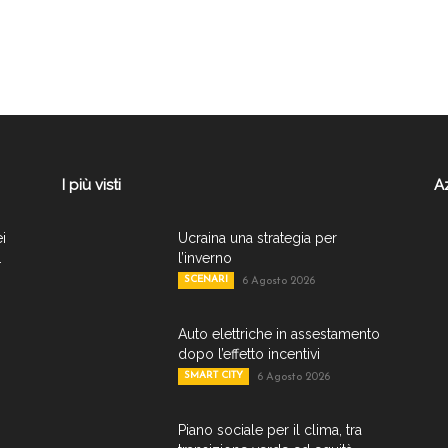
I più visti
A
ei
Ucraina una strategia per
.
l’inverno
SCENARI
6 Agosto 2026
Auto elettriche in assestamento
dopo l’effetto incentivi
SMART CITY
6 Agosto 2026
Piano sociale per il clima, tra