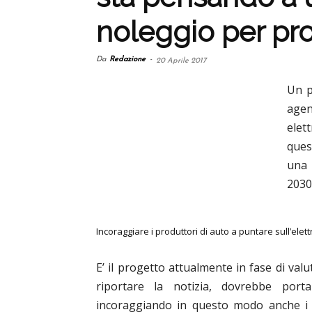
noleggio per pr
Da
Redazione
-
20 Aprile 2017
Un p
agen
elet
ques
una 
2030
Incoraggiare i produttori di auto a puntare sull’elett
E’ il progetto attualmente in fase di valut
riportare la notizia, dovrebbe portar
incoraggiando in questo modo anche i 