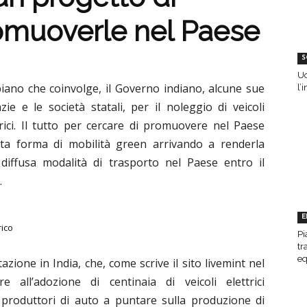
omuoverle nel Paese
S
Uc
iano che coinvolge, il Governo indiano, alcune sue
l’
zie e le società statali, per il noleggio di veicoli
trici. Il tutto per cercare di promuovere nel Paese
ta forma di mobilità green arrivando a renderla
diffusa modalità di trasporto nel Paese entro il
.
E
rico
Pi
tr
eq
azione in India, che, come scrive il sito livemint nel
e all’adozione di centinaia di veicoli elettrici
produttori di auto a puntare sulla produzione di