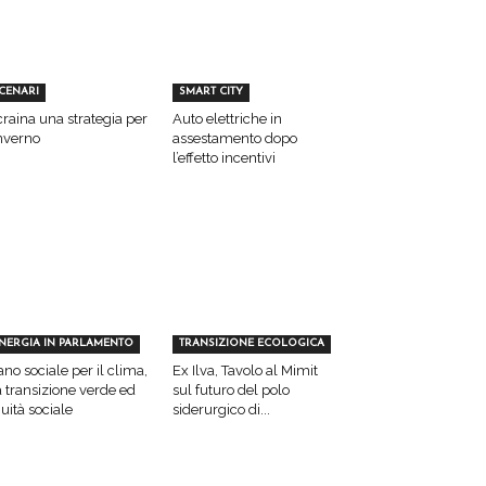
CENARI
SMART CITY
raina una strategia per
Auto elettriche in
inverno
assestamento dopo
l’effetto incentivi
NERGIA IN PARLAMENTO
TRANSIZIONE ECOLOGICA
ano sociale per il clima,
Ex Ilva, Tavolo al Mimit
a transizione verde ed
sul futuro del polo
uità sociale
siderurgico di...