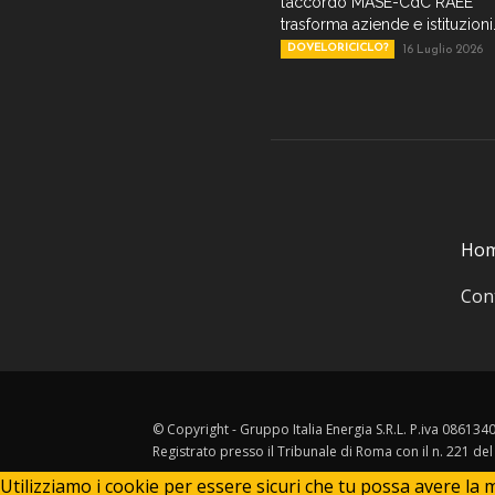
l’accordo MASE-CdC RAEE
trasforma aziende e istituzioni.
DOVELORICICLO?
16 Luglio 2026
Ho
Cont
© Copyright - Gruppo Italia Energia S.R.L. P.iva 08613
Registrato presso il Tribunale di Roma con il n. 221 de
Utilizziamo i cookie per essere sicuri che tu possa avere la m