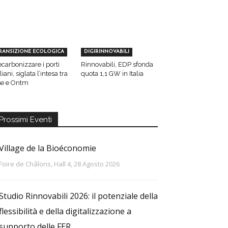
RANSIZIONE ECOLOGICA
DIGIRINNOVABILI
carbonizzare i porti
Rinnovabili, EDP sfonda
aliani, siglata l’intesa tra
quota 1,1 GW in Italia
e e Ontm
Prossimi Eventi
Village de la Bioéconomie
Foire de Châlons, Hall 4, 28 Agosto 2026
Studio Rinnovabili 2026: il potenziale della
flessibilità e della digitalizzazione a
supporto delle FER