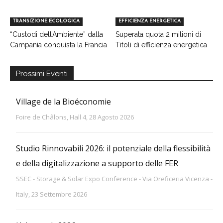
TRANSIZIONE ECOLOGICA
EFFICIENZA ENERGETICA
“Custodi dell’Ambiente” dalla
Superata quota 2 milioni di
Campania conquista la Francia
Titoli di efficienza energetica
Prossimi Eventi
Village de la Bioéconomie
Foire de Châlons, Hall 4, 28 Agosto 2026
Studio Rinnovabili 2026: il potenziale della flessibilità
e della digitalizzazione a supporto delle FER
SSEC - Storage & Solar Expo Conference - Via Oreficeria Vicenza -
Italy, 23 Settembre 2026