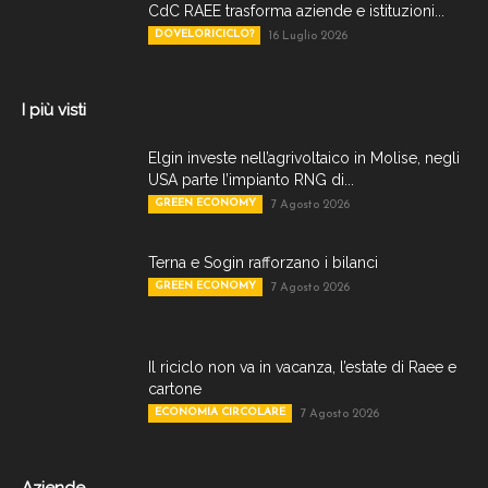
CdC RAEE trasforma aziende e istituzioni...
DOVELORICICLO?
16 Luglio 2026
I più visti
Elgin investe nell’agrivoltaico in Molise, negli
USA parte l’impianto RNG di...
GREEN ECONOMY
7 Agosto 2026
Terna e Sogin rafforzano i bilanci
GREEN ECONOMY
7 Agosto 2026
Il riciclo non va in vacanza, l’estate di Raee e
cartone
ECONOMIA CIRCOLARE
7 Agosto 2026
Aziende