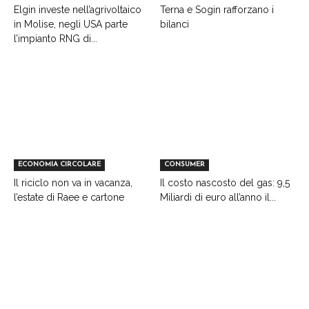
Elgin investe nell’agrivoltaico
Terna e Sogin rafforzano i
in Molise, negli USA parte
bilanci
l’impianto RNG di...
ECONOMIA CIRCOLARE
CONSUMER
Il riciclo non va in vacanza,
Il costo nascosto del gas: 9,5
l’estate di Raee e cartone
Miliardi di euro all’anno il...