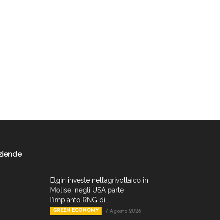
ziende
Elgin investe nell’agrivoltaico in
Molise, negli USA parte
l’impianto RNG di...
GREEN ECONOMY
7 Agosto 2026