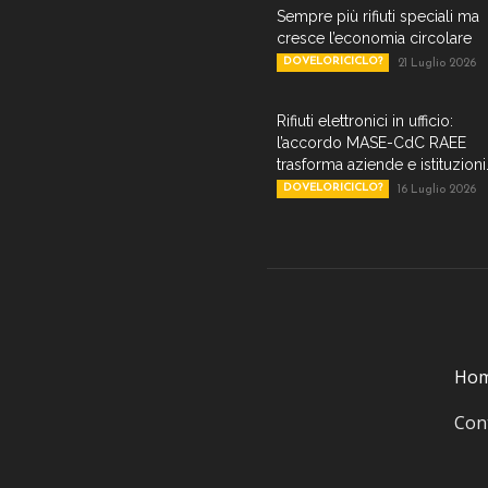
Sempre più rifiuti speciali ma
cresce l’economia circolare
DOVELORICICLO?
21 Luglio 2026
Rifiuti elettronici in ufficio:
l’accordo MASE-CdC RAEE
trasforma aziende e istituzioni.
DOVELORICICLO?
16 Luglio 2026
Ho
Cont