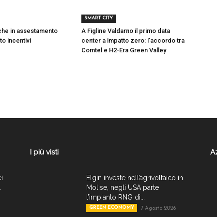
SMART CITY
iche in assestamento
A Figline Valdarno il primo data
to incentivi
center a impatto zero: l’accordo tra
Comtel e H2-Era Green Valley
I più visti
A
ei
Elgin investe nell’agrivoltaico in
.
Molise, negli USA parte
l’impianto RNG di...
GREEN ECONOMY
7 Agosto 2026