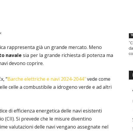
x
T
“C
ttrica rappresenta già un grande mercato. Meno
da
co
to navale
sia per la grande richiesta di potenza ma
navi devono coprire.
x, “
Barche elettriche e navi 2024-2044″
vede come
 delle celle a combustibile a idrogeno verde e ad altri
ce di efficienza energetica delle navi esistenti
nio (CII). Si prevede che le misure diventino
prime valutazioni delle navi vengano assegnate nel