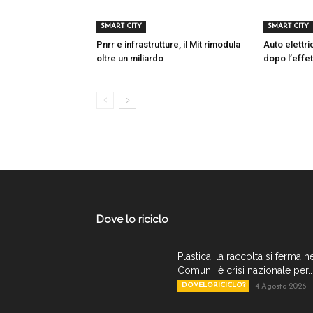
SMART CITY
SMART CITY
Pnrr e infrastrutture, il Mit rimodula
Auto elettr
oltre un miliardo
dopo l’effet
Dove lo riciclo
Plastica, la raccolta si ferma n
Comuni: è crisi nazionale per..
DOVELORICICLO?
4 Agosto 2026