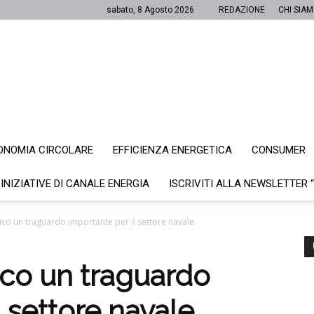
sabato, 8 Agosto 2026
REDAZIONE
CHI SIA
ONOMIA CIRCOLARE
EFFICIENZA ENERGETICA
CONSUMER
Canale
 INIZIATIVE DI CANALE ENERGIA
ISCRIVITI ALLA NEWSLETTER 
trico un traguardo importante per il settore navale
Energia
trico un traguardo
l settore navale