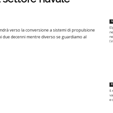
G
El
ndrà verso la conversione a sistemi di propulsione
ne
simi due decenni mentre diverso se guardiamo al
ne
l’
E
Il
va
e 