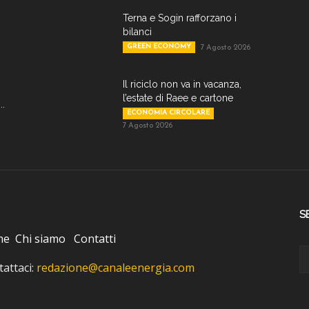
Terna e Sogin rafforzano i
bilanci
GREEN ECONOMY
7 Agosto 2026
Il riciclo non va in vacanza,
l’estate di Raee e cartone
..
ECONOMIA CIRCOLARE
7 Agosto 2026
S
me
Chi siamo
Contatti
attaci:
redazione@canaleenergia.com