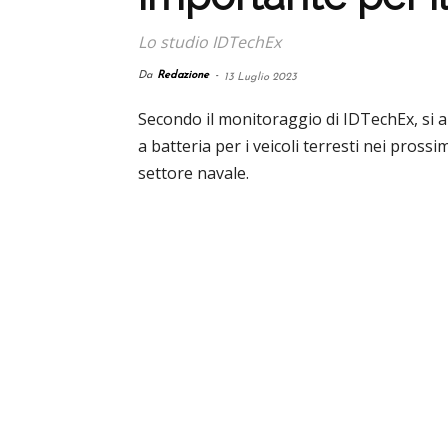
Lo studio IDTechEx
Da
Redazione
-
13 Luglio 2023
Secondo il monitoraggio di IDTechEx, si a
a batteria per i veicoli terresti nei pros
settore navale.