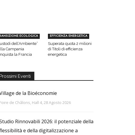
RANSIZIONE ECOLOGICA
EFFICIENZA ENERGETICA
ustodi dell’Ambiente”
Superata quota 2 milioni
lla Campania
di Titoli di efficienza
nquista la Francia
energetica
Prossimi Eventi
Village de la Bioéconomie
Foire de Châlons, Hall 4, 28 Agosto 2026
Studio Rinnovabili 2026: il potenziale della
flessibilità e della digitalizzazione a