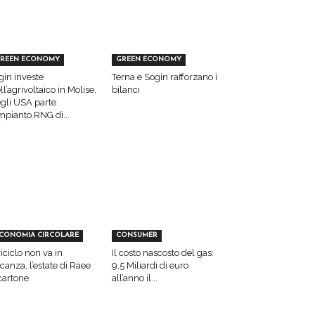
REEN ECONOMY
GREEN ECONOMY
gin investe
Terna e Sogin rafforzano i
ll’agrivoltaico in Molise,
bilanci
gli USA parte
impianto RNG di...
CONOMIA CIRCOLARE
CONSUMER
 riciclo non va in
Il costo nascosto del gas:
canza, l’estate di Raee
9,5 Miliardi di euro
cartone
all’anno il...