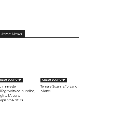
Ultime News
REEN ECONOMY
GREEN ECONOMY
gin investe
Terna e Sogin rafforzano i
ll’agrivoltaico in Molise,
bilanci
gli USA parte
impianto RNG di...