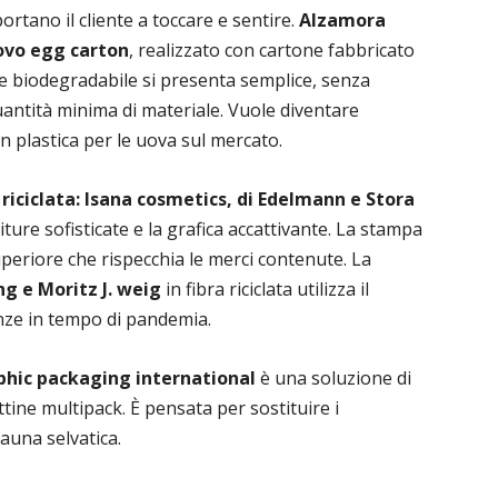
portano il cliente a toccare e sentire.
Alzamora
ovo egg carton
, realizzato con cartone fabbricato
 e biodegradabile si presenta semplice, senza
quantità minima di materiale. Vuole diventare
in plastica per le uova sul mercato.
riciclata: Isana cosmetics, di Edelmann e Stora
initure sofisticate e la grafica accattivante. La stampa
uperiore che rispecchia le merci contenute. La
g e Moritz J. weig
in fibra riciclata utilizza il
nze in tempo di pandemia.
aphic packaging international
è una soluzione di
ttine multipack. È pensata per sostituire i
 fauna selvatica.