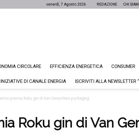
venerdì, 7 Agosto 2026
REDAZIONE
CHI SIA
ONOMIA CIRCOLARE
EFFICIENZA ENERGETICA
CONSUMER
Canale
 INIZIATIVE DI CANALE ENERGIA
ISCRIVITI ALLA NEWSLETTER 
arton premia Roku gin di Van Genechten packaging
Energia
mia Roku gin di Van G