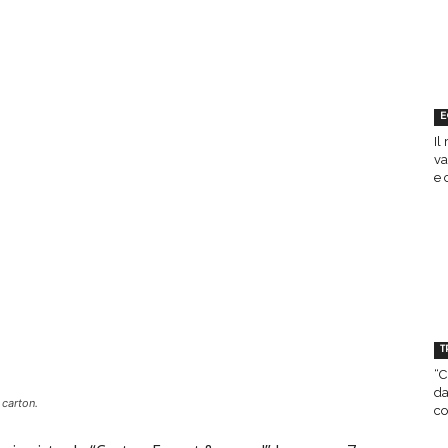
E
Il
va
e 
T
“C
da
 carton.
co