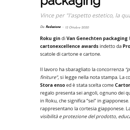
packaging
Vince per "l'aspetto estetico, la qu
Da
Redazione
-
12 Ottobre 2020
Roku gin
di
Van Genechten packaging
h
cartonexcellence awards
indetto da
Pr
scatole di cartone e cartone.
Il lavoro ha sbaragliato la concorrenza
“p
finiture”,
si legge nella nota stampa. La co
Stora enso
ed è stata scelta come
Carton
regalo presenta sei angoli, ognuno dei q
in Roku, che significa “sei” in giapponese.
rappresentano la cortesia giapponese. L
visibilità e protezione del prodotto, ed