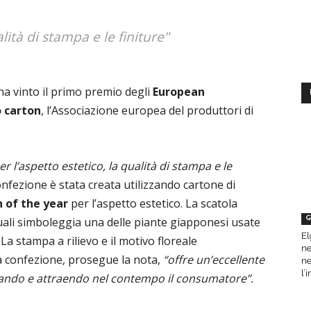
alità di stampa e le finiture"
a vinto il primo premio degli
European
o carton
, l’Associazione europea del produttori di
er l’aspetto estetico, la qualità di stampa e le
nfezione è stata creata utilizzando cartone di
 of the year
per l’aspetto estetico. La scatola
uali simboleggia una delle piante giapponesi usate
G
El
 La stampa a rilievo e il motivo floreale
ne
a confezione, prosegue la nota,
“offre un’eccellente
ne
l’
ucando e attraendo nel contempo il consumatore”.