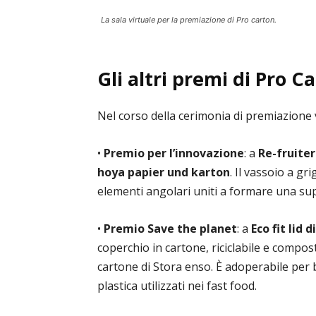
La sala virtuale per la premiazione di Pro carton.
Gli altri premi di Pro C
Nel corso della cerimonia di premiazione 
•
Premio per l’innovazione
: a
Re-fruiter
hoya papier und karton
. Il vassoio a gr
elementi angolari uniti a formare una super
•
Premio Save the planet
: a
Eco fit lid
coperchio in cartone, riciclabile e compost
cartone di Stora enso. È adoperabile per b
plastica utilizzati nei fast food.