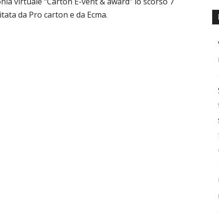
nia virtuale “Carton E-vent & award” lo scorso 7
itata da Pro carton e da Ecma.