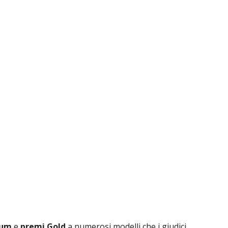
num
e
premi Gold
a numerosi modelli che i giudici