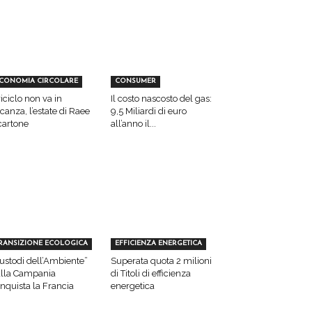
CONOMIA CIRCOLARE
CONSUMER
 riciclo non va in
Il costo nascosto del gas:
canza, l’estate di Raee
9,5 Miliardi di euro
cartone
all’anno il...
RANSIZIONE ECOLOGICA
EFFICIENZA ENERGETICA
ustodi dell’Ambiente”
Superata quota 2 milioni
lla Campania
di Titoli di efficienza
nquista la Francia
energetica