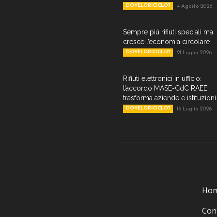
DOVELORICICLO?
4 Agosto 2026
Sempre più rifiuti speciali ma
cresce l’economia circolare
DOVELORICICLO?
21 Luglio 2026
Rifiuti elettronici in ufficio:
l’accordo MASE-CdC RAEE
trasforma aziende e istituzioni.
DOVELORICICLO?
16 Luglio 2026
Ho
Cont