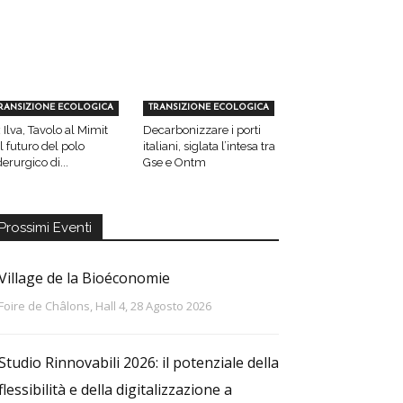
RANSIZIONE ECOLOGICA
TRANSIZIONE ECOLOGICA
 Ilva, Tavolo al Mimit
Decarbonizzare i porti
l futuro del polo
italiani, siglata l’intesa tra
derurgico di...
Gse e Ontm
Prossimi Eventi
Village de la Bioéconomie
Foire de Châlons, Hall 4, 28 Agosto 2026
Studio Rinnovabili 2026: il potenziale della
flessibilità e della digitalizzazione a