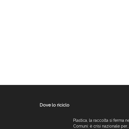
Dove lo riciclo
Plastica, la raccolta si ferma n
Comuni: è crisi nazionale per..