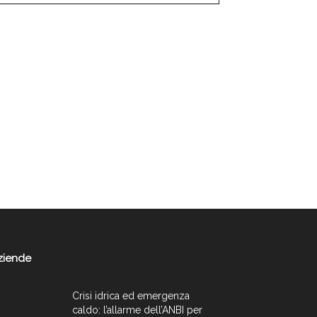
ziende
Crisi idrica ed emergenza
caldo: l’allarme dell’ANBI per