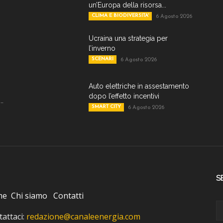
un’Europa della risorsa...
CLIMA E BIODIVERSITA'
6 Agosto 2026
Ucraina una strategia per
l’inverno
SCENARI
6 Agosto 2026
Auto elettriche in assestamento
dopo l’effetto incentivi
..
SMART CITY
6 Agosto 2026
S
me
Chi siamo
Contatti
attaci:
redazione@canaleenergia.com