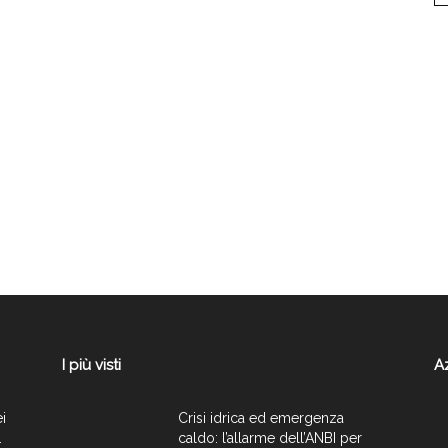
I più visti
A
ei
Crisi idrica ed emergenza
.
caldo: l’allarme dell’ANBI per