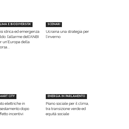
LIMA E BIODIVERSITA'
SCENARI
isi idrica ed emergenza
Ucraina una strategia per
ldo: l’allarme dell’ANBI
l’inverno
r un’Europa della
sorsa...
MART CITY
ENERGIA IN PARLAMENTO
to elettriche in
Piano sociale per il clima,
sestamento dopo
tra transizione verde ed
effetto incentivi
equità sociale