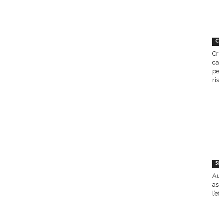
C
Cr
ca
pe
ri
S
Au
as
l’