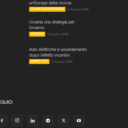
un’Europa della risorsa...
CLIMA E BIODIVERSITA'
6 Agosto 2026
Ucraina una strategia per
l’inverno
SCENARI
6 Agosto 2026
Auto elettriche in assestamento
dopo l’effetto incentivi
SMART CITY
6 Agosto 2026
EGUICI