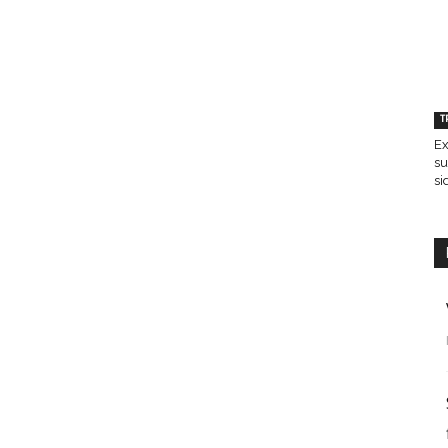
T
Ex
su
si