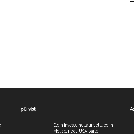
I più visti
A
ei
Elgin investe nell’agrivoltaico in
.
Molise, negli USA parte