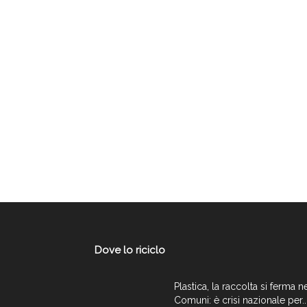
Dove lo riciclo
Plastica, la raccolta si ferma n
Comuni: è crisi nazionale per..