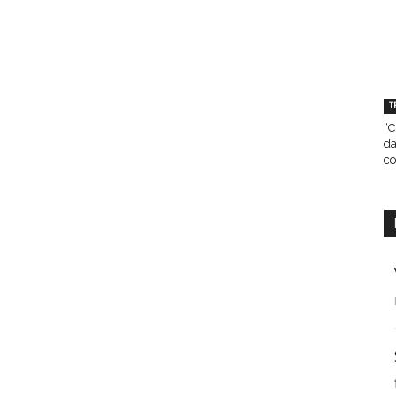
T
“C
da
co