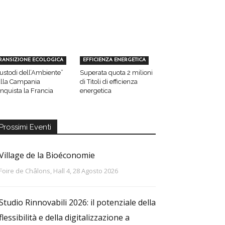
RANSIZIONE ECOLOGICA
EFFICIENZA ENERGETICA
ustodi dell’Ambiente”
Superata quota 2 milioni
lla Campania
di Titoli di efficienza
nquista la Francia
energetica
Prossimi Eventi
Village de la Bioéconomie
Foire de Châlons, Hall 4, 28 Agosto 2026
Studio Rinnovabili 2026: il potenziale della
flessibilità e della digitalizzazione a