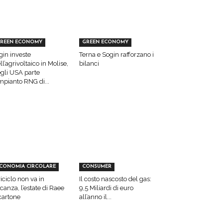
REEN ECONOMY
GREEN ECONOMY
gin investe
Terna e Sogin rafforzano i
ll’agrivoltaico in Molise,
bilanci
gli USA parte
impianto RNG di...
CONOMIA CIRCOLARE
CONSUMER
 riciclo non va in
Il costo nascosto del gas:
canza, l’estate di Raee
9,5 Miliardi di euro
cartone
all’anno il...