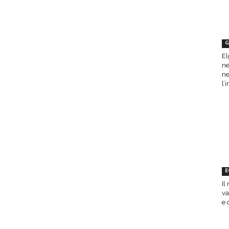
G
El
ne
ne
l’
E
Il
va
e 