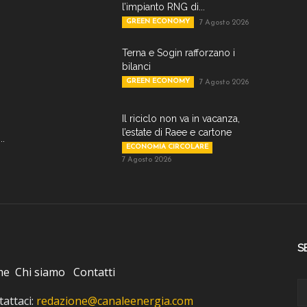
l’impianto RNG di...
GREEN ECONOMY
7 Agosto 2026
Terna e Sogin rafforzano i
bilanci
GREEN ECONOMY
7 Agosto 2026
Il riciclo non va in vacanza,
l’estate di Raee e cartone
..
ECONOMIA CIRCOLARE
7 Agosto 2026
S
me
Chi siamo
Contatti
attaci:
redazione@canaleenergia.com