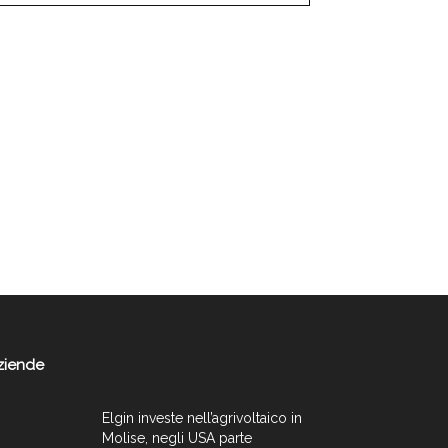
ziende
Elgin investe nell’agrivoltaico in
Molise, negli USA parte