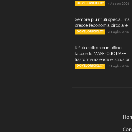
DOVELORICICLO?
4 Agosto 2026
Sempre più rifiuti speciali ma
cresce l’economia circolare
DOVELORICICLO?
21 Luglio 2026
Rifiuti elettronici in ufficio:
l’accordo MASE-CdC RAEE
trasforma aziende e istituzioni.
DOVELORICICLO?
16 Luglio 2026
Ho
Cont