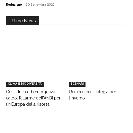
-
Redazione
30 Settembre 2022
Ultime News
CLIMA E BIODIVERSITA'
SCENARI
Crisi idrica ed emergenza
Ucraina una strategia per
caldo: l’allarme dell’ANBI per
l’inverno
un’Europa della risorsa...