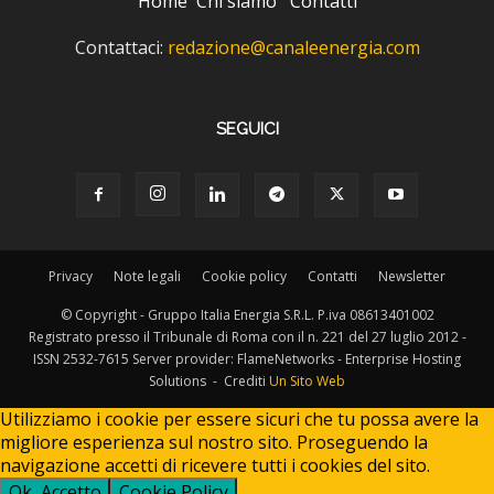
Home
Chi siamo
Contatti
Contattaci:
redazione@canaleenergia.com
SEGUICI
Privacy
Note legali
Cookie policy
Contatti
Newsletter
© Copyright - Gruppo Italia Energia S.R.L. P.iva 08613401002
Registrato presso il Tribunale di Roma con il n. 221 del 27 luglio 2012 -
ISSN 2532-7615 Server provider: FlameNetworks - Enterprise Hosting
Solutions - Crediti
Un Sito Web
Utilizziamo i cookie per essere sicuri che tu possa avere la
migliore esperienza sul nostro sito. Proseguendo la
navigazione accetti di ricevere tutti i cookies del sito.
Ok, Accetto
Cookie Policy