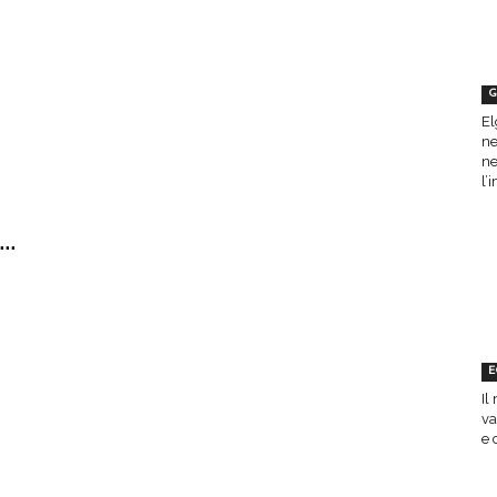
G
El
ne
ne
l’
..
E
Il
va
e 