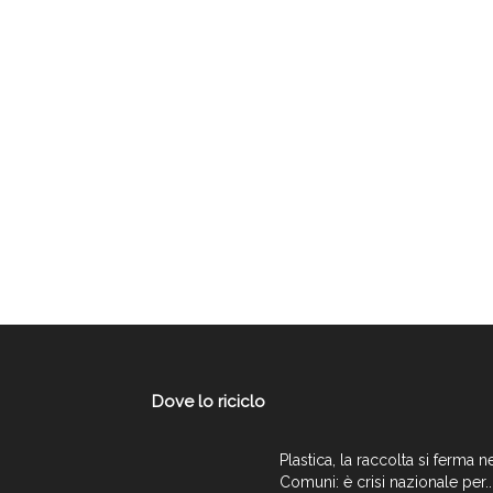
Dove lo riciclo
Plastica, la raccolta si ferma n
Comuni: è crisi nazionale per..