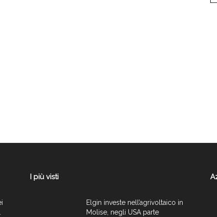
I più visti
A
ei
Elgin investe nell’agrivoltaico in
.
Molise, negli USA parte