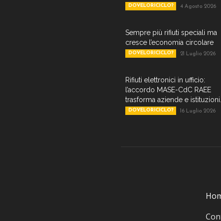
DOVELORICICLO?
4 Agosto 2026
Sempre più rifiuti speciali ma
cresce l’economia circolare
DOVELORICICLO?
21 Luglio 2026
Rifiuti elettronici in ufficio:
l’accordo MASE-CdC RAEE
trasforma aziende e istituzioni.
DOVELORICICLO?
16 Luglio 2026
Ho
Cont