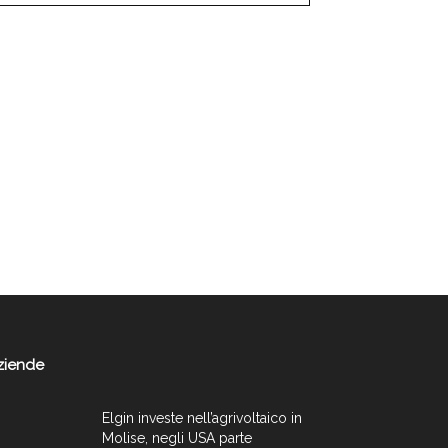
ziende
Elgin investe nell’agrivoltaico in
Molise, negli USA parte