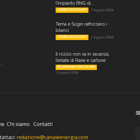
l’impianto RNG di...
GREEN ECONOMY
7 Agosto 2026
Terna e Sogin rafforzano i
bilanci
GREEN ECONOMY
7 Agosto 2026
Il riciclo non va in vacanza,
l’estate di Raee e cartone
..
ECONOMIA CIRCOLARE
7 Agosto 2026
S
me
Chi siamo
Contatti
attaci:
redazione@canaleenergia.com