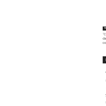
T
“C
da
co