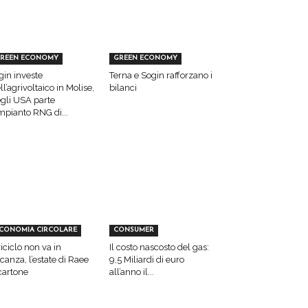
REEN ECONOMY
GREEN ECONOMY
gin investe
Terna e Sogin rafforzano i
ll’agrivoltaico in Molise,
bilanci
gli USA parte
impianto RNG di...
CONOMIA CIRCOLARE
CONSUMER
 riciclo non va in
Il costo nascosto del gas:
canza, l’estate di Raee
9,5 Miliardi di euro
cartone
all’anno il...