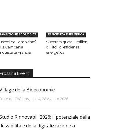
RANSIZIONE ECOLOGICA
EFFICIENZA ENERGETICA
ustodi dell’Ambiente”
Superata quota 2 milioni
lla Campania
di Titoli di efficienza
nquista la Francia
energetica
Prossimi Eventi
Village de la Bioéconomie
Foire de Châlons, Hall 4, 28 Agosto 2026
Studio Rinnovabili 2026: il potenziale della
flessibilità e della digitalizzazione a