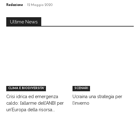
-
Redazione
12 Maggio 2020
Ultime News
CLIMA E BIODIVERSITA'
SCENARI
Crisi idrica ed emergenza
Ucraina una strategia per
caldo: l’allarme dell’ANBI per
l’inverno
un’Europa della risorsa...