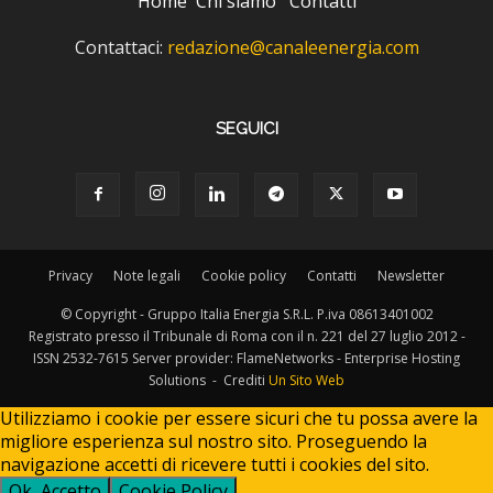
Home
Chi siamo
Contatti
Contattaci:
redazione@canaleenergia.com
SEGUICI
Privacy
Note legali
Cookie policy
Contatti
Newsletter
© Copyright - Gruppo Italia Energia S.R.L. P.iva 08613401002
Registrato presso il Tribunale di Roma con il n. 221 del 27 luglio 2012 -
ISSN 2532-7615 Server provider: FlameNetworks - Enterprise Hosting
Solutions - Crediti
Un Sito Web
Utilizziamo i cookie per essere sicuri che tu possa avere la
migliore esperienza sul nostro sito. Proseguendo la
navigazione accetti di ricevere tutti i cookies del sito.
Ok, Accetto
Cookie Policy