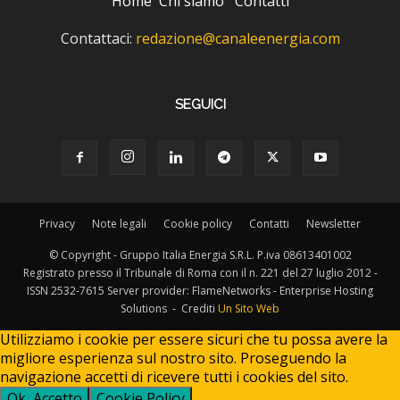
Home
Chi siamo
Contatti
Contattaci:
redazione@canaleenergia.com
SEGUICI
Privacy
Note legali
Cookie policy
Contatti
Newsletter
© Copyright - Gruppo Italia Energia S.R.L. P.iva 08613401002
Registrato presso il Tribunale di Roma con il n. 221 del 27 luglio 2012 -
ISSN 2532-7615 Server provider: FlameNetworks - Enterprise Hosting
Solutions - Crediti
Un Sito Web
Utilizziamo i cookie per essere sicuri che tu possa avere la
migliore esperienza sul nostro sito. Proseguendo la
navigazione accetti di ricevere tutti i cookies del sito.
Ok, Accetto
Cookie Policy