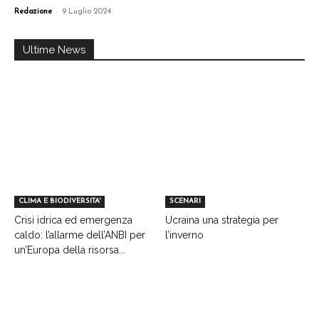
-
Redazione
9 Luglio 2024
Ultime News
CLIMA E BIODIVERSITA'
SCENARI
Crisi idrica ed emergenza
Ucraina una strategia per
caldo: l’allarme dell’ANBI per
l’inverno
un’Europa della risorsa...