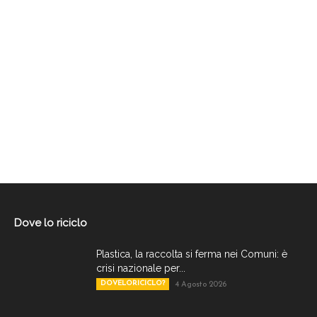
Dove lo riciclo
Plastica, la raccolta si ferma nei Comuni: è
crisi nazionale per...
DOVELORICICLO?
4 Agosto 2026