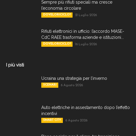
Sempre più rifiuti speciali ma cresce
l’economia circolare
DOVELORICICLO?
21 Luglio 2026
Rifiuti elettronici in ufficio: l’accordo MASE-
CdC RAEE trasforma aziende e istituzioni...
DOVELORICICLO?
16 Luglio 2026
I più visti
Ucraina una strategia per l’inverno
SCENARI
6 Agosto 2026
Auto elettriche in assestamento dopo l’effetto
incentivi
SMART CITY
6 Agosto 2026