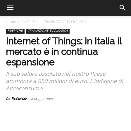
Home
RUBRICHE
TRANSIZIONE ECOLOGICA
RUBRICHE
TRANSIZIONE ECOLOGICA
Internet of Things: in Italia il
mercato è in continua
espansione
Il suo valore assoluto nel nostro Paese
ammonta a 650 milioni di euro. L'indagine di
Altroconsumo
Da
Redazione
-
6 Maggio 2022