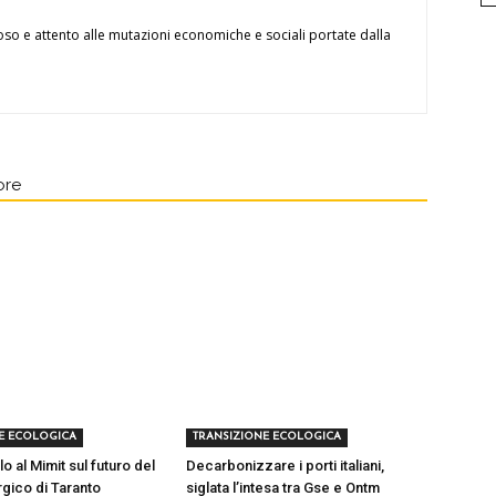
oso e attento alle mutazioni economiche e sociali portate dalla
ore
E ECOLOGICA
TRANSIZIONE ECOLOGICA
lo al Mimit sul futuro del
Decarbonizzare i porti italiani,
rgico di Taranto
siglata l’intesa tra Gse e Ontm