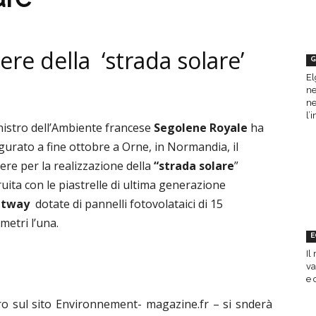
re della ‘strada solare’
G
El
ne
ne
l’
inistro dell’Ambiente francese
Segolene Royale
ha
gurato a fine ottobre a Orne, in Normandia, il
ere per la realizzazione della
“strada solare
”
ruita con le piastrelle di ultima generazione
tway
dotate di pannelli fotovolataici di 15
metri l’una.
E
Il
va
e 
ro sul sito Environnement- magazine.fr – si snderà