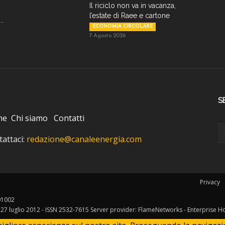
Il riciclo non va in vacanza,
l’estate di Raee e cartone
..
ECONOMIA CIRCOLARE
7 Agosto 2026
S
me
Chi siamo
Contatti
attaci:
redazione@canaleenergia.com
Privacy
401002
l 27 luglio 2012 - ISSN 2532-7615 Server provider: FlameNetworks - Enterprise H