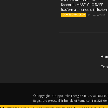
l’accordo MASE-CdC RAEE
trasforma aziende e istituzioni.
DOVELORICICLO?
16 Luglio 2026
Ho
Cont
© Copyright - Gruppo Italia Energia S.R.L. P.iva 08613
Registrato presso il Tribunale di Roma con il n. 221 de