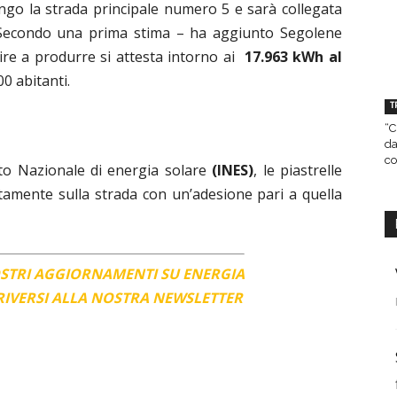
ngo la strada principale numero 5 e sarà collegata
. Secondo una prima stima – ha aggiunto Segolene
ire a produrre si attesta intorno ai
17.963 kWh al
00 abitanti.
T
“C
da
co
uto Nazionale di energia solare
(INES)
, le piastrelle
amente sulla strada con un’adesione pari a quella
OSTRI AGGIORNAMENTI SU ENERGIA
CRIVERSI ALLA NOSTRA NEWSLETTER