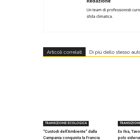
Redazione
Un team di professionisti curi
sfida climatica.
Articoli correlati
Di più dello stesso aut
TRANSIZIONE ECOLOGICA
TRANSIZION
“Custodi dell’Ambiente” dalla
Ex Ilva, Tavo
Campania conquista la Francia
polo sideru