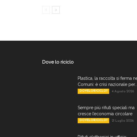
Dove lo riciclo
Plastica, la raccolta si ferma n
Comuni: è crisi nazionale per..
DOVELORICICLO?
4 Agosto 2026
Sempre più rifiuti speciali ma
cresce l’economia circolare
DOVELORICICLO?
21 Luglio 2026
Rifiuti elettronici in ufficio: