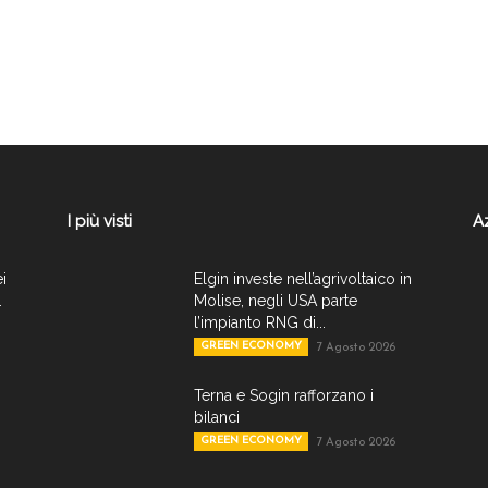
I più visti
A
ei
Elgin investe nell’agrivoltaico in
.
Molise, negli USA parte
l’impianto RNG di...
GREEN ECONOMY
7 Agosto 2026
Terna e Sogin rafforzano i
bilanci
GREEN ECONOMY
7 Agosto 2026