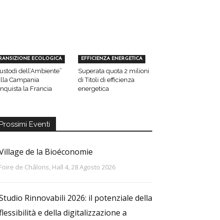
RANSIZIONE ECOLOGICA
EFFICIENZA ENERGETICA
ustodi dell’Ambiente”
Superata quota 2 milioni
lla Campania
di Titoli di efficienza
nquista la Francia
energetica
Prossimi Eventi
Village de la Bioéconomie
Foire de Châlons, Hall 4, 28 Agosto 2026
Studio Rinnovabili 2026: il potenziale della
flessibilità e della digitalizzazione a