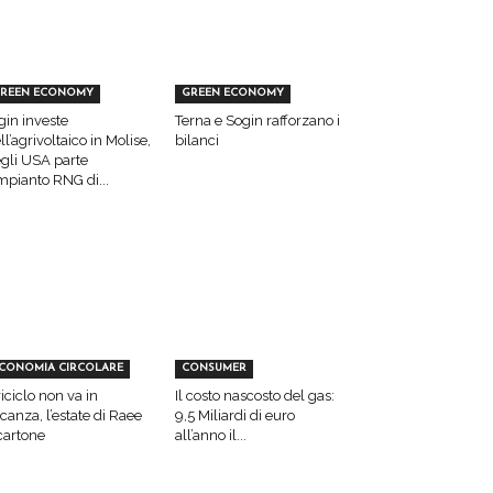
REEN ECONOMY
GREEN ECONOMY
gin investe
Terna e Sogin rafforzano i
ll’agrivoltaico in Molise,
bilanci
gli USA parte
impianto RNG di...
CONOMIA CIRCOLARE
CONSUMER
 riciclo non va in
Il costo nascosto del gas:
canza, l’estate di Raee
9,5 Miliardi di euro
cartone
all’anno il...