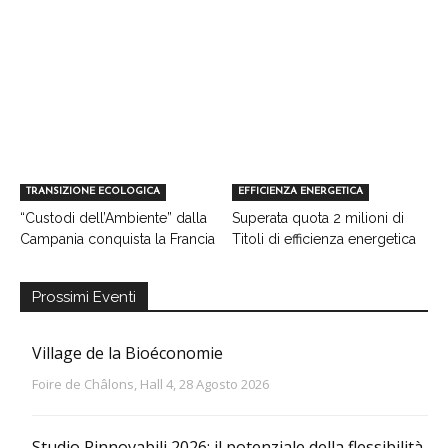
TRANSIZIONE ECOLOGICA
EFFICIENZA ENERGETICA
“Custodi dell’Ambiente” dalla
Superata quota 2 milioni di
Campania conquista la Francia
Titoli di efficienza energetica
Prossimi Eventi
Village de la Bioéconomie
Foire de Châlons, Hall 4, 28 Agosto 2026
Studio Rinnovabili 2026: il potenziale della flessibilità