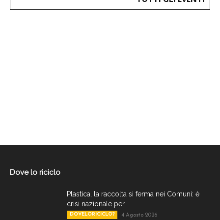
Dove lo riciclo
Plastica, la raccolta si ferma nei Comuni: è
crisi nazionale per...
DOVELORICICLO?
4 Agosto 2026