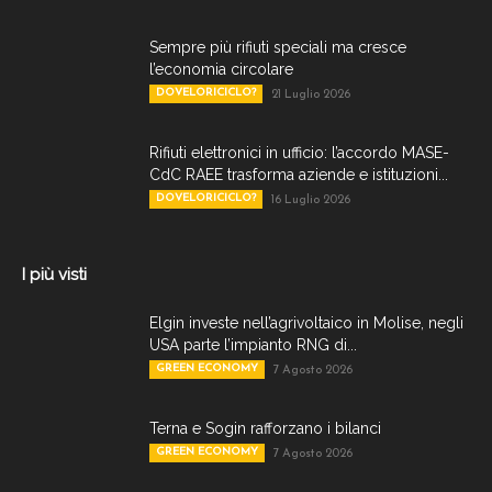
Sempre più rifiuti speciali ma cresce
l’economia circolare
DOVELORICICLO?
21 Luglio 2026
Rifiuti elettronici in ufficio: l’accordo MASE-
CdC RAEE trasforma aziende e istituzioni...
DOVELORICICLO?
16 Luglio 2026
I più visti
Elgin investe nell’agrivoltaico in Molise, negli
USA parte l’impianto RNG di...
GREEN ECONOMY
7 Agosto 2026
Terna e Sogin rafforzano i bilanci
GREEN ECONOMY
7 Agosto 2026