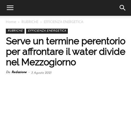
Home
RUBRICHE
EFFICIENZA ENERGETICA
RUBRICHE
EFFICIENZA ENERGETICA
Serve un termine perentorio
per affrontare il water divide
nel Mezzogiorno
Da
Redazione
-
3 Agosto 2021