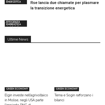
Rse lancia due chiamate per plasmare
ENERGETICA
la transizione energetica
EFFICIENZA
ENERGETICA
Ultime News
GREEN ECONOMY
GREEN ECONOMY
Elgin investe nell’agrivoltaico
Terna e Sogin rafforzano i
in Molise, negli USA parte
bilanci