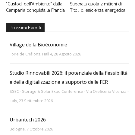
“Custodi dell’Ambiente” dalla
Superata quota 2 milioni di
Campania conquista la Francia
Titoli di efficienza energetica
Prossimi Eventi
Village de la Bioéconomie
Foire de Châlons, Hall 4, 28 Agosto 2026
Studio Rinnovabili 2026: il potenziale della flessibilità
e della digitalizzazione a supporto delle FER
SSEC - Storage & Solar Expo Conference - Via Oreficeria Vicenza -
Italy, 23 Settembre 2026
Urbantech 2026
Bologna, 7 Ottobre 2026