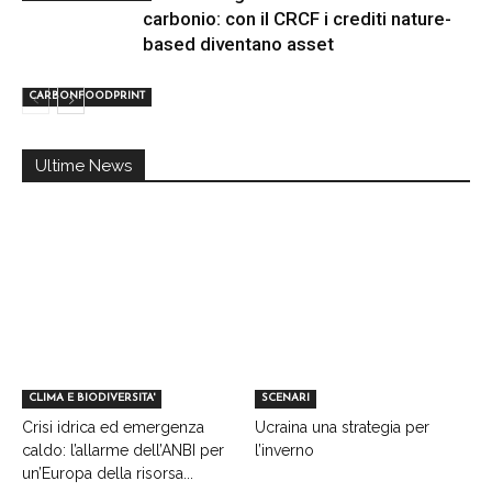
carbonio: con il CRCF i crediti nature-
based diventano asset
CARBONFOODPRINT
Ultime News
CLIMA E BIODIVERSITA'
SCENARI
Crisi idrica ed emergenza
Ucraina una strategia per
caldo: l’allarme dell’ANBI per
l’inverno
un’Europa della risorsa...