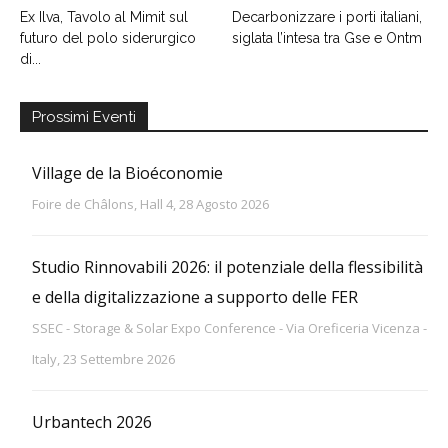
Ex Ilva, Tavolo al Mimit sul
Decarbonizzare i porti italiani,
futuro del polo siderurgico
siglata l’intesa tra Gse e Ontm
di...
Prossimi Eventi
Village de la Bioéconomie
Foire de Châlons, Hall 4, 28 Agosto 2026
Studio Rinnovabili 2026: il potenziale della flessibilità
e della digitalizzazione a supporto delle FER
SSEC - Storage & Solar Expo Conference - Via Oreficeria Vicenza -
Italy, 23 Settembre 2026
Urbantech 2026