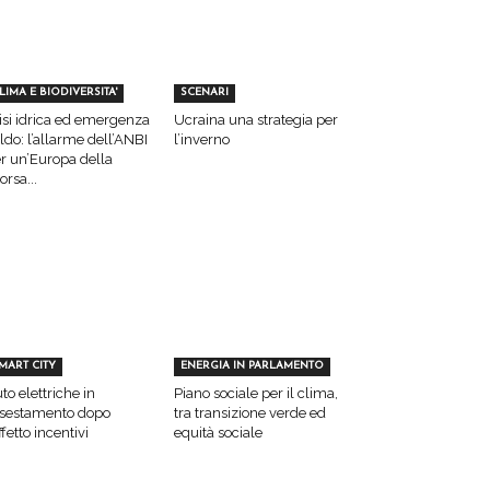
LIMA E BIODIVERSITA'
SCENARI
isi idrica ed emergenza
Ucraina una strategia per
ldo: l’allarme dell’ANBI
l’inverno
r un’Europa della
sorsa...
MART CITY
ENERGIA IN PARLAMENTO
to elettriche in
Piano sociale per il clima,
sestamento dopo
tra transizione verde ed
effetto incentivi
equità sociale