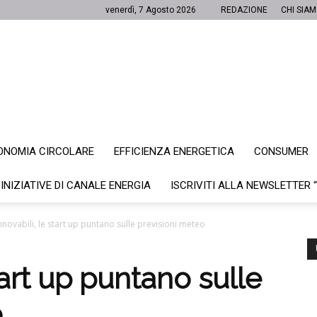
venerdì, 7 Agosto 2026
REDAZIONE
CHI SIA
ONOMIA CIRCOLARE
EFFICIENZA ENERGETICA
CONSUMER
Canale
 INIZIATIVE DI CANALE ENERGIA
ISCRIVITI ALLA NEWSLETTER 
nnovabili, le start up puntano sulle previsioni meteo
Energia
tart up puntano sulle
o