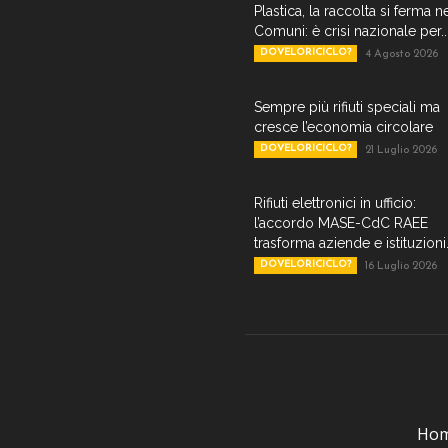
Plastica, la raccolta si ferma n
Comuni: è crisi nazionale per..
DOVELORICICLO?
4 Agosto 2026
Sempre più rifiuti speciali ma
cresce l’economia circolare
DOVELORICICLO?
21 Luglio 2026
Rifiuti elettronici in ufficio:
l’accordo MASE-CdC RAEE
trasforma aziende e istituzioni.
DOVELORICICLO?
16 Luglio 2026
Ho