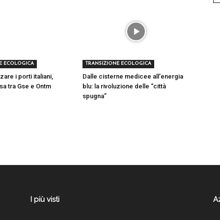
E ECOLOGICA
TRANSIZIONE ECOLOGICA
re i porti italiani,
Dalle cisterne medicee all’energia
tesa tra Gse e Ontm
blu: la rivoluzione delle “città
spugna”
I più visti
A