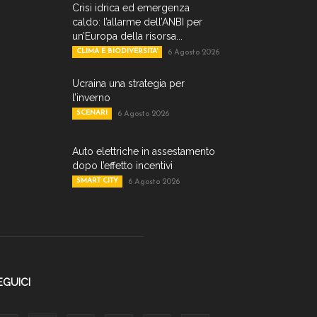
Crisi idrica ed emergenza
caldo: l’allarme dell’ANBI per
un’Europa della risorsa...
CLIMA E BIODIVERSITA'
6 Agosto 2026
Ucraina una strategia per
l’inverno
SCENARI
6 Agosto 2026
Auto elettriche in assestamento
dopo l’effetto incentivi
SMART CITY
6 Agosto 2026
EGUICI