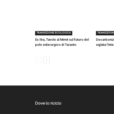
TRANSIZIONE ECOLOGICA
TRANSIZION
Ex Ilva, Tavolo al Mimit sul futuro del
Decarbonizza
polo siderurgico di Taranto
siglata l’in
Dove lo riciclo