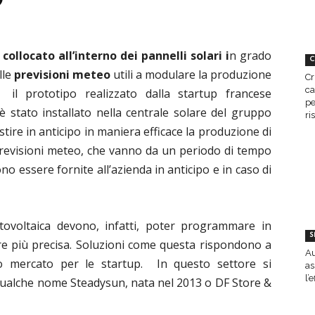
 collocato all’interno dei pannelli solari i
n grado
C
lle
previsioni meteo
utili a modulare la produzione
Cr
ca
 il prototipo realizzato dalla startup francese
pe
 stato installato nella centrale solare del gruppo
ri
tire in anticipo in maniera efficace la produzione di
e previsioni meteo, che vanno da un periodo di tempo
no essere fornite all’azienda in anticipo e in caso di
otovoltaica devono, infatti, poter programmare in
S
pre più precisa. Soluzioni come questa rispondono a
Au
 mercato per le startup. In questo settore si
as
l’
qualche nome Steadysun, nata nel 2013 o DF Store &