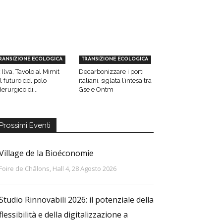
RANSIZIONE ECOLOGICA
TRANSIZIONE ECOLOGICA
 Ilva, Tavolo al Mimit
Decarbonizzare i porti
l futuro del polo
italiani, siglata l’intesa tra
derurgico di...
Gse e Ontm
Prossimi Eventi
Village de la Bioéconomie
Foire de Châlons, Hall 4, 28 Agosto 2026
Studio Rinnovabili 2026: il potenziale della
flessibilità e della digitalizzazione a