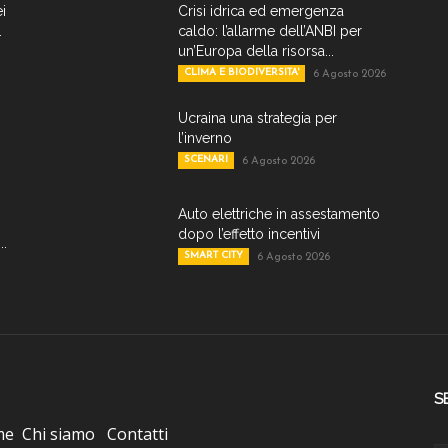
ei
Crisi idrica ed emergenza
.
caldo: l’allarme dell’ANBI per
un’Europa della risorsa...
CLIMA E BIODIVERSITA'
6 Agosto 2026
Ucraina una strategia per
l’inverno
SCENARI
6 Agosto 2026
Auto elettriche in assestamento
dopo l’effetto incentivi
..
SMART CITY
6 Agosto 2026
S
me
Chi siamo
Contatti