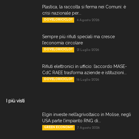
Plastica, la raccolta si ferma nei Comuni: è
crisi nazionale per...
DOVELORICICLO?
4 Agosto 2026
Sempre più rifiuti speciali ma cresce
l’economia circolare
DOVELORICICLO?
21 Luglio 2026
Rifiuti elettronici in ufficio: l’accordo MASE-
CdC RAEE trasforma aziende e istituzioni...
DOVELORICICLO?
16 Luglio 2026
I più visti
Elgin investe nell’agrivoltaico in Molise, negli
USA parte l’impianto RNG di...
GREEN ECONOMY
7 Agosto 2026