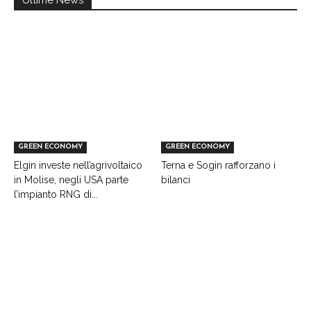
Ultime News
GREEN ECONOMY
GREEN ECONOMY
Elgin investe nell’agrivoltaico
Terna e Sogin rafforzano i
in Molise, negli USA parte
bilanci
l’impianto RNG di...