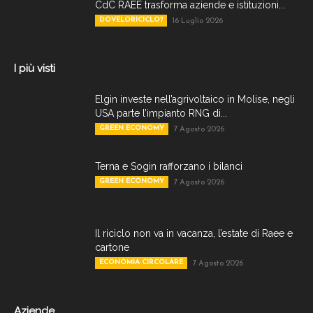
CdC RAEE trasforma aziende e istituzioni...
DOVELORICICLO?
16 Luglio 2026
I più visti
Elgin investe nell’agrivoltaico in Molise, negli
USA parte l’impianto RNG di...
GREEN ECONOMY
7 Agosto 2026
Terna e Sogin rafforzano i bilanci
GREEN ECONOMY
7 Agosto 2026
Il riciclo non va in vacanza, l’estate di Raee e
cartone
ECONOMIA CIRCOLARE
7 Agosto 2026
Aziende