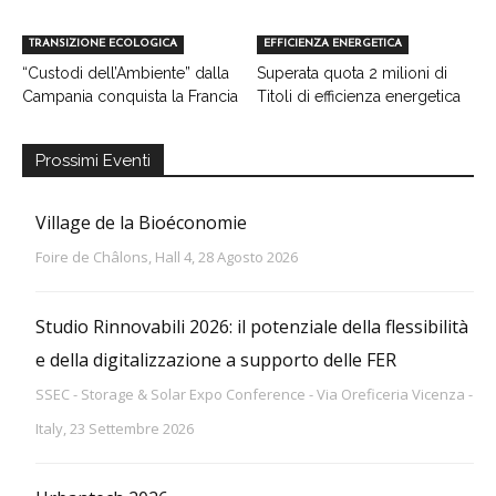
TRANSIZIONE ECOLOGICA
EFFICIENZA ENERGETICA
“Custodi dell’Ambiente” dalla
Superata quota 2 milioni di
Campania conquista la Francia
Titoli di efficienza energetica
Prossimi Eventi
Village de la Bioéconomie
Foire de Châlons, Hall 4, 28 Agosto 2026
Studio Rinnovabili 2026: il potenziale della flessibilità
e della digitalizzazione a supporto delle FER
SSEC - Storage & Solar Expo Conference - Via Oreficeria Vicenza -
Italy, 23 Settembre 2026