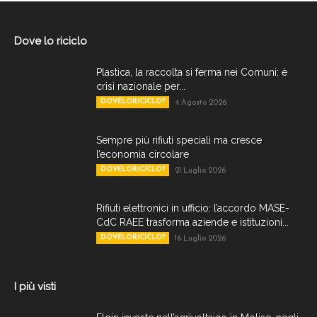
Dove lo riciclo
Plastica, la raccolta si ferma nei Comuni: è
crisi nazionale per...
DOVELORICICLO?
4 Agosto 2026
Sempre più rifiuti speciali ma cresce
l’economia circolare
DOVELORICICLO?
21 Luglio 2026
Rifiuti elettronici in ufficio: l’accordo MASE-
CdC RAEE trasforma aziende e istituzioni...
DOVELORICICLO?
16 Luglio 2026
I più visti