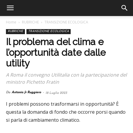
Home
RUBRICHE
TRANSIZIONE ECOLOGICA
RUBRICHE
TRANSIZIONE ECOLOGICA
Il problema del clima e
l’opportunità date dalle
utility
A Roma il convegno Utilitalia con la partecipazione del
ministro Pichetto Fratin
Da
Antonio Jr Ruggiero
-
18 Luglio 2023
I problemi possono trasformarsi in opportunità? È
questa la domanda di fondo che occorre porsi quando
si parla di cambiamento climatico.