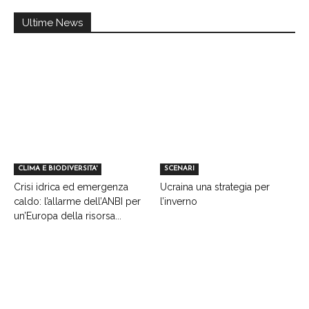
Ultime News
CLIMA E BIODIVERSITA'
SCENARI
Crisi idrica ed emergenza
Ucraina una strategia per
caldo: l’allarme dell’ANBI per
l’inverno
un’Europa della risorsa...