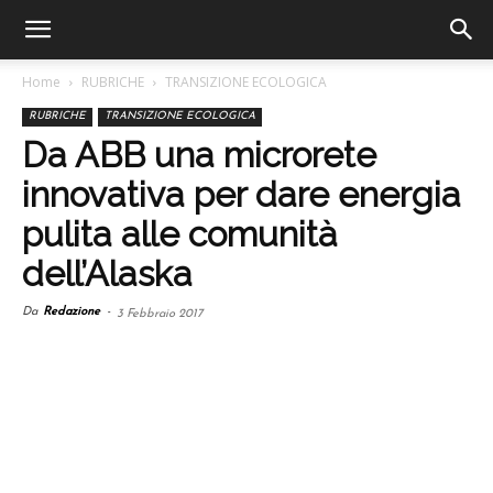
Home
RUBRICHE
TRANSIZIONE ECOLOGICA
RUBRICHE
TRANSIZIONE ECOLOGICA
Da ABB una microrete
innovativa per dare energia
pulita alle comunità
dell’Alaska
Da
Redazione
-
3 Febbraio 2017