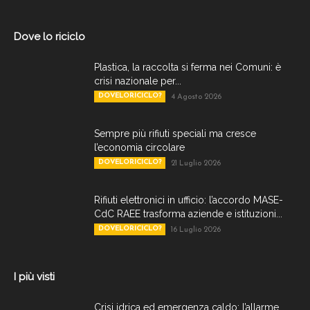
Dove lo riciclo
Plastica, la raccolta si ferma nei Comuni: è
crisi nazionale per...
DOVELORICICLO?
4 Agosto 2026
Sempre più rifiuti speciali ma cresce
l’economia circolare
DOVELORICICLO?
21 Luglio 2026
Rifiuti elettronici in ufficio: l’accordo MASE-
CdC RAEE trasforma aziende e istituzioni...
DOVELORICICLO?
16 Luglio 2026
I più visti
Crisi idrica ed emergenza caldo: l’allarme