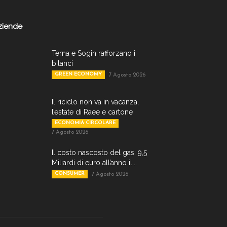
ziende
Terna e Sogin rafforzano i
bilanci
GREEN ECONOMY
7 Agosto 2026
Il riciclo non va in vacanza,
l’estate di Raee e cartone
ECONOMIA CIRCOLARE
7 Agosto 2026
Il costo nascosto del gas: 9,5
Miliardi di euro all’anno il...
CONSUMER
7 Agosto 2026