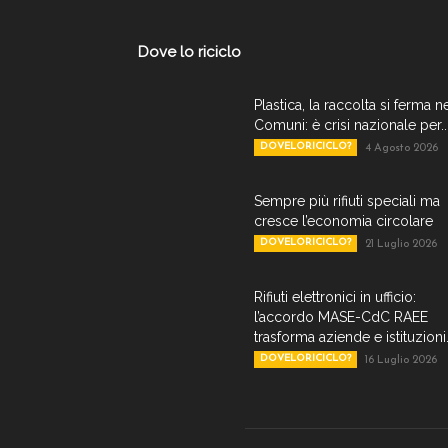
Dove lo riciclo
Plastica, la raccolta si ferma n
Comuni: è crisi nazionale per..
DOVELORICICLO?
4 Agosto 2026
Sempre più rifiuti speciali ma
cresce l’economia circolare
DOVELORICICLO?
21 Luglio 2026
Rifiuti elettronici in ufficio:
l’accordo MASE-CdC RAEE
trasforma aziende e istituzioni.
DOVELORICICLO?
16 Luglio 2026