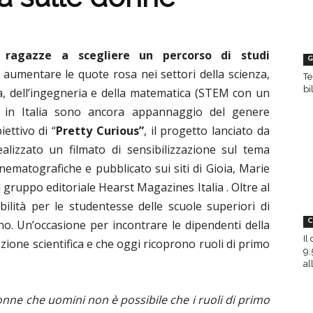
e ragazze a scegliere un percorso di studi
G
aumentare le quote rosa nei settori della scienza,
Te
bi
a, dell’ingegneria e della matematica (STEM con un
 in Italia sono ancora appannaggio del genere
iettivo di “
Pretty Curious”
, il progetto lanciato da
alizzato un filmato di sensibilizzazione sul tema
ematografiche e pubblicato sui siti di Gioia, Marie
l gruppo editoriale Hearst Magazines Italia . Oltre al
ibilità per le studentesse delle scuole superiori di
o. Un’occasione per incontrare le dipendenti della
C
Il
ione scientifica e che oggi ricoprono ruoli di primo
9,
all
nne che uomini non è possibile che i ruoli di primo