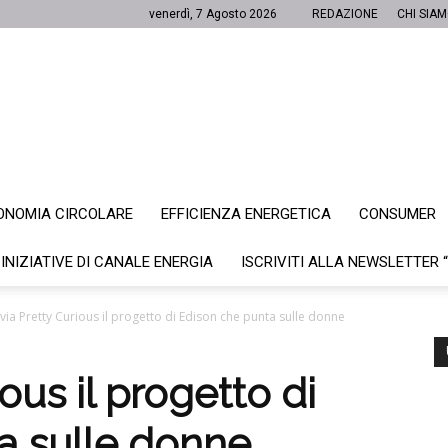
venerdì, 7 Agosto 2026
REDAZIONE
CHI SIA
ONOMIA CIRCOLARE
EFFICIENZA ENERGETICA
CONSUMER
Canale
 INIZIATIVE DI CANALE ENERGIA
ISCRIVITI ALLA NEWSLETTER 
 via Pretty Curious il progetto di Edison che punta sulle donne
Energia
ious il progetto di
a sulle donne