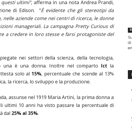
questi ultimi”
, afferma in una nota Andrea Prandi,
zione di Edison. “
È evidente che gli stereotipi da
 nelle aziende come nei centri di ricerca, le donne
zioni manageriali. La campagna Pretty Curious di
E
ze a credere in loro stesse e farsi protagoniste del
Su
di
en
egate nei settori della scienza, della tecnologia,
olo una è una donna. Inoltre nel comparto
Ict
la
ttesta solo al
15%
, percentuale che scende al 13%
ca, la ricerca, lo sviluppo e la produzione.
enda, assunse nel 1919 Maria Artini, la prima donna a
li ultimi 10 anni ha visto passare la percentuale di
tà dal
25% al 35%
.