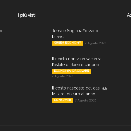
I più visti
A
ei
Terna e Sogin rafforzano i
.
bilanci
GREEN ECONOMY
7 Agosto 2026
Il riciclo non va in vacanza,
l’estate di Raee e cartone
ECONOMIA CIRCOLARE
7 Agosto 2026
Il costo nascosto del gas: 9,5
Miliardi di euro all’anno il...
..
CONSUMER
7 Agosto 2026