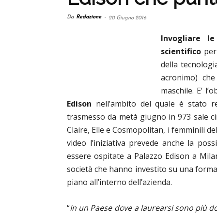
Da
Redazione
-
20 Giugno 2016
Invogliare l
scientifico
per 
della tecnologi
acronimo) che
maschile. E’ l’ob
Edison
nell’ambito del quale è stato re
trasmesso da metà giugno in 973 sale cin
Claire, Elle e Cosmopolitan, i femminili de
video l’iniziativa prevede anche la poss
essere ospitate a Palazzo Edison a Milan
società che hanno investito su una formaz
piano all’interno dell’azienda.
“
In un Paese dove a laurearsi sono più do