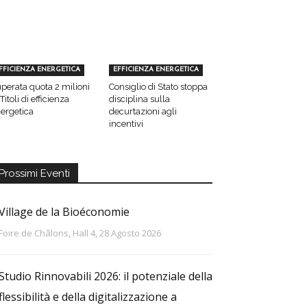
FFICIENZA ENERGETICA
EFFICIENZA ENERGETICA
perata quota 2 milioni
Consiglio di Stato stoppa
 Titoli di efficienza
disciplina sulla
ergetica
decurtazioni agli
incentivi
Prossimi Eventi
Village de la Bioéconomie
Foire de Châlons, Hall 4, 28 Agosto 2026
Studio Rinnovabili 2026: il potenziale della
flessibilità e della digitalizzazione a