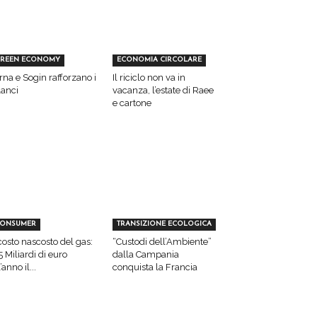
REEN ECONOMY
ECONOMIA CIRCOLARE
rna e Sogin rafforzano i
Il riciclo non va in
lanci
vacanza, l’estate di Raee
e cartone
ONSUMER
TRANSIZIONE ECOLOGICA
 costo nascosto del gas:
“Custodi dell’Ambiente”
5 Miliardi di euro
dalla Campania
’anno il...
conquista la Francia