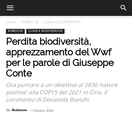
Home
RUBRICHE
CLIMA E BIODIVERSITA'
RUBRICHE
CLIMA E BIODIVERSITA'
Perdita biodiversità,
apprezzamento del Wwf
per le parole di Giuseppe
Conte
Ora puntare a un obiettivo al 2030 ‘nature
positive’ alla COP15 del 2021 in Cina. Il
commento di Donatella Bianchi
Da
Redazione
-
1 Ottobre 2020