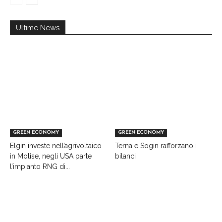
Ultime News
GREEN ECONOMY
GREEN ECONOMY
Elgin investe nell’agrivoltaico
Terna e Sogin rafforzano i
in Molise, negli USA parte
bilanci
l’impianto RNG di...