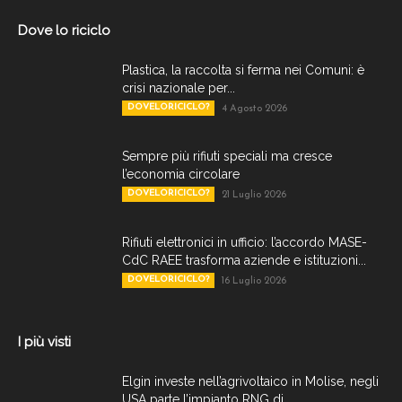
Dove lo riciclo
Plastica, la raccolta si ferma nei Comuni: è
crisi nazionale per...
DOVELORICICLO?
4 Agosto 2026
Sempre più rifiuti speciali ma cresce
l’economia circolare
DOVELORICICLO?
21 Luglio 2026
Rifiuti elettronici in ufficio: l’accordo MASE-
CdC RAEE trasforma aziende e istituzioni...
DOVELORICICLO?
16 Luglio 2026
I più visti
Elgin investe nell’agrivoltaico in Molise, negli
USA parte l’impianto RNG di...