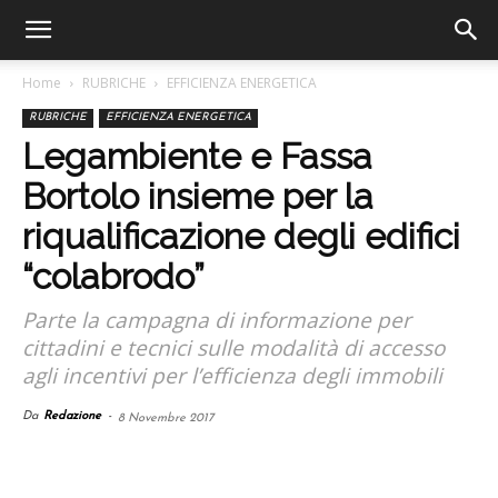
Home
RUBRICHE
EFFICIENZA ENERGETICA
RUBRICHE
EFFICIENZA ENERGETICA
Legambiente e Fassa
Bortolo insieme per la
riqualificazione degli edifici
“colabrodo”
Parte la campagna di informazione per
cittadini e tecnici sulle modalità di accesso
agli incentivi per l’efficienza degli immobili
Da
Redazione
-
8 Novembre 2017