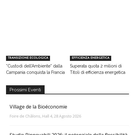
TRANSIZIONE ECOLOGICA
EFFICIENZA ENERGETICA
“Custodi dell’Ambiente” dalla
Superata quota 2 milioni di
Campania conquista la Francia
Titoli di efficienza energetica
Prossimi Eventi
Village de la Bioéconomie
Foire de Châlons, Hall 4, 28 Agosto 2026
Studio Rinnovabili 2026: il potenziale della flessibilità