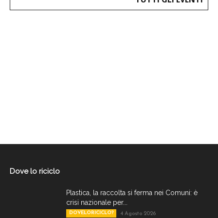
Dove lo riciclo
Plastica, la raccolta si ferma nei Comuni: è
crisi nazionale per...
DOVELORICICLO?
4 Agosto 2026