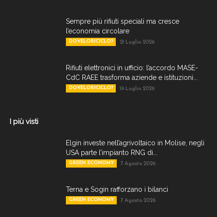
Sempre più rifiuti speciali ma cresce
l’economia circolare
DOVELORICICLO?
21 Luglio 2026
Rifiuti elettronici in ufficio: l’accordo MASE-
CdC RAEE trasforma aziende e istituzioni...
DOVELORICICLO?
16 Luglio 2026
I più visti
Elgin investe nell’agrivoltaico in Molise, negli
USA parte l’impianto RNG di...
GREEN ECONOMY
7 Agosto 2026
Terna e Sogin rafforzano i bilanci
GREEN ECONOMY
7 Agosto 2026