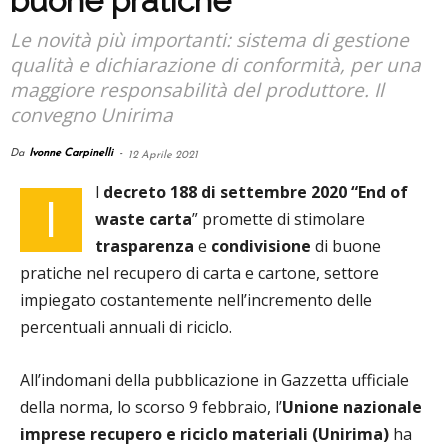
buone pratiche
Le novità più importanti: sistema di gestione
qualità e dichiarazione di conformità, per una
maggiore responsabilità del produttore. Il
convegno Unirima
Da
Ivonne Carpinelli
-
12 Aprile 2021
l
decreto 188 di settembre 2020 “End of
I
waste carta
” promette di stimolare
trasparenza
e
condivisione
di buone
pratiche nel recupero di carta e cartone, settore
impiegato costantemente nell’incremento delle
percentuali annuali di riciclo.
All’indomani della pubblicazione in Gazzetta ufficiale
della norma, lo scorso 9 febbraio, l’
Unione nazionale
imprese recupero e riciclo materiali (Unirima)
ha