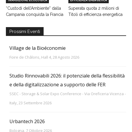
TRANSIZIONE ECOLOGICA
EFFICIENZA ENERGETICA
“Custodi dell’Ambiente” dalla
Superata quota 2 milioni di
Campania conquista la Francia
Titoli di efficienza energetica
Prossimi Eventi
Village de la Bioéconomie
Foire de Châlons, Hall 4, 28 Agosto 2026
Studio Rinnovabili 2026: il potenziale della flessibilità
e della digitalizzazione a supporto delle FER
SSEC - Storage & Solar Expo Conference - Via Oreficeria Vicenza -
Italy, 23 Settembre 2026
Urbantech 2026
Bologna, 7 Ottobre 2026