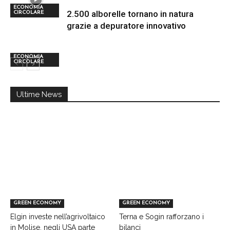
ECONOMIA
2.500 alborelle tornano in natura
CIRCOLARE
grazie a depuratore innovativo
ECONOMIA
CIRCOLARE
Ultime News
GREEN ECONOMY
GREEN ECONOMY
Elgin investe nell’agrivoltaico
Terna e Sogin rafforzano i
in Molise, negli USA parte
bilanci