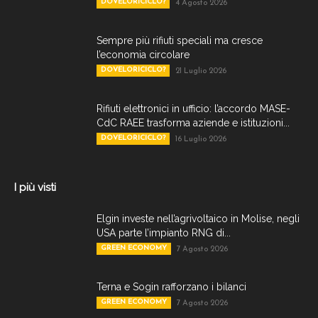
DOVELORICICLO?
4 Agosto 2026
Sempre più rifiuti speciali ma cresce
l’economia circolare
DOVELORICICLO?
21 Luglio 2026
Rifiuti elettronici in ufficio: l’accordo MASE-
CdC RAEE trasforma aziende e istituzioni...
DOVELORICICLO?
16 Luglio 2026
I più visti
Elgin investe nell’agrivoltaico in Molise, negli
USA parte l’impianto RNG di...
GREEN ECONOMY
7 Agosto 2026
Terna e Sogin rafforzano i bilanci
GREEN ECONOMY
7 Agosto 2026