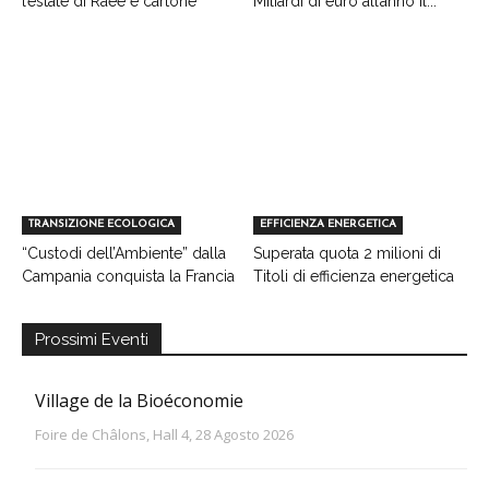
l’estate di Raee e cartone
Miliardi di euro all’anno il...
TRANSIZIONE ECOLOGICA
EFFICIENZA ENERGETICA
“Custodi dell’Ambiente” dalla
Superata quota 2 milioni di
Campania conquista la Francia
Titoli di efficienza energetica
Prossimi Eventi
Village de la Bioéconomie
Foire de Châlons, Hall 4, 28 Agosto 2026